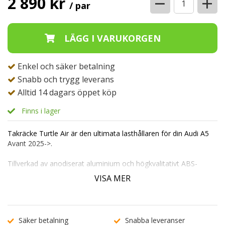
−
+
2 890 kr
/ par
Enkel och säker betalning
Snabb och trygg leverans
Alltid 14 dagars öppet köp
Finns i lager
Takräcke Turtle Air är den ultimata lasthållaren för din Audi A5
Avant 2025->.
Tillverkad av anodiserat aluminium och högkvalitativt ABS-
plastfästen, är detta takräcke byggt för att hålla i många år
VISA MER
framöver.
Dess mångsidighet gör det enkelt att kombinera med takboxar,
cykelställ och andra lasthållare. Monteringen är en lek utan
behov av verktyg och levereras med ett säkert låssystem.
Säker betalning
Snabba leveranser