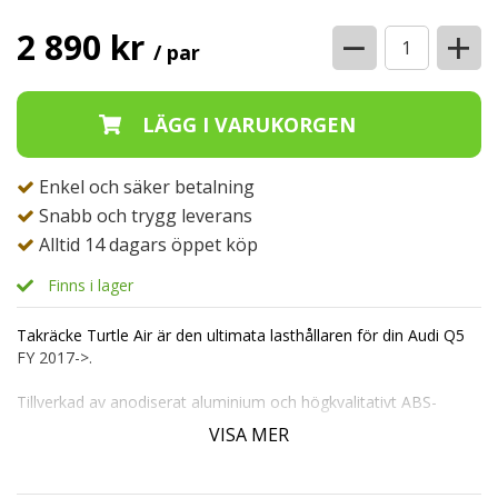
−
+
2 890 kr
/ par
Enkel och säker betalning
Snabb och trygg leverans
Alltid 14 dagars öppet köp
Finns i lager
Takräcke Turtle Air är den ultimata lasthållaren för din Audi Q5
FY 2017->.
Tillverkad av anodiserat aluminium och högkvalitativt ABS-
plastfästen, är detta takräcke byggt för att hålla i många år
VISA MER
framöver.
Dess mångsidighet gör det enkelt att kombinera med takboxar,
cykelställ och andra lasthållare. Monteringen är en lek utan