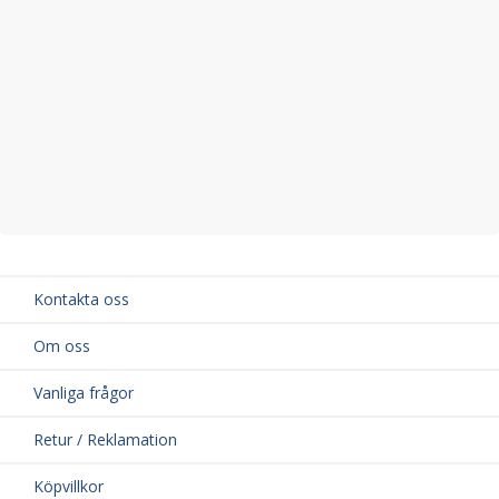
Material: Aluminium och högkvalitativ ABS-plast
TÜV-godkänd för din säkerhet
Kontakta oss
Om oss
Vanliga frågor
Retur / Reklamation
Köpvillkor