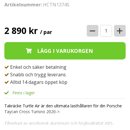
Artikelnummer:
HCTN1374S
−
+
2 890 kr
/ par
Enkel och säker betalning
Snabb och trygg leverans
Alltid 14 dagars öppet köp
Finns i lager
Takräcke Turtle Air är den ultimata lasthållaren för din Porsche
Taycan Cross Turisno 2020->.
Tillverkad av anodiserat aluminium och högkvalitativt ABS-
plastfästen, är detta takräcke byggt för att hålla i många år