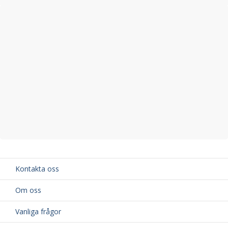
Silverlackerad Aluminium
Höjd på vingprofil: 22 mm
Bredd på vingprofil: 69 mm
Material: Aluminium och högkvalitativ ABS-plast
TÜV-godkänd för din säkerhet
Kontakta oss
Om oss
Vanliga frågor