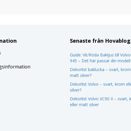
mation
Senaste från Hovablo
s
Guide: Vit/Röda Bakljus till Volv
945 – Det här passar din modell
gsinformation
Dekorlist baklucka – svart, krom 
matt silver?
Dekorlist Volvo – svart, krom el
silver?
Dekorlist Volvo XC90 II – svart,
eller matt silver