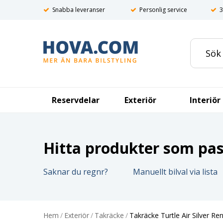
Snabba leveranser
Personlig service
3
Reservdelar
Exteriör
Interiör
Hitta produkter som pass
Saknar du regnr?
Manuellt bilval via lista
Hem
/
Exteriör
/
Takräcke
/
Takräcke Turtle Air Silver Re