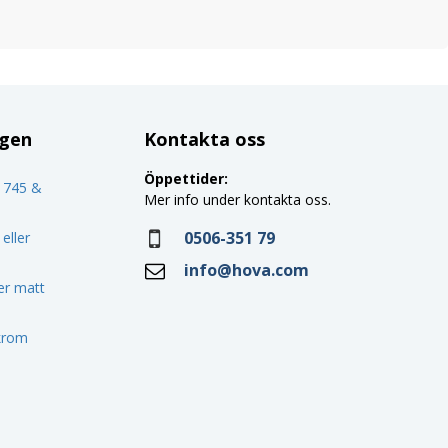
ggen
Kontakta oss
Öppettider:
o 745 &
Mer info under kontakta oss.
0506-351 79
eller
info@hova.com
ler matt
 krom