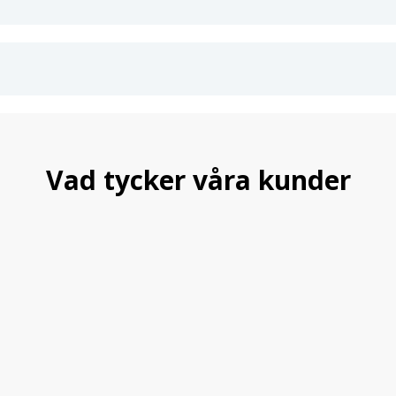
2 års garanti.
Teknisk information:
Maxlast: 75 kg (kontrollera max ta
Silverlackerad Aluminium
Höjd på vingprofil: 22 mm
Bredd på vingprofil: 69 mm
Material: Aluminium och högkval
TÜV-godkänd för din säkerhet
Vad tycker våra kunder