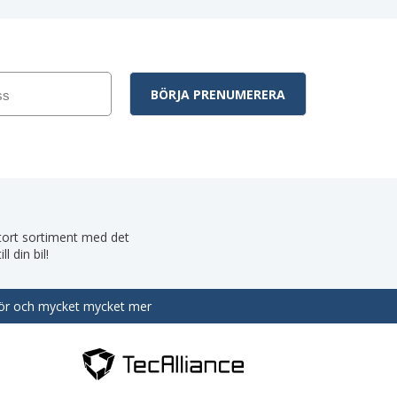
 stort sortiment med det
 din bil!
behör och mycket mycket mer