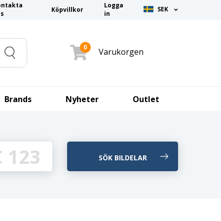
ontakta
Logga
SEK
Köpvillkor
ss
in
0
Varukorgen
Search
Brands
Nyheter
Outlet