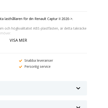
ta lasthållaren för din Renault Captur II 2020->.
um och högkvalitativt ABS-plastfästen, är detta takräcke
ramöver.
t att kombinera med takboxar, cykelställ och andra
VISA MER
ek utan behov av verktyg och levereras med ett säkert
r II 2020->
Snabba leveranser
Personlig service
för enkel montering av tillbehör.
minimerar vindljud och bränsleförbrukning.
.
 och säkerhet.
stning.