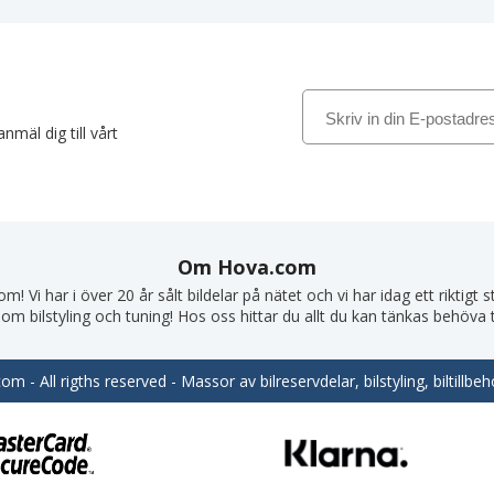
nmäl dig till vårt
Om Hova.com
! Vi har i över 20 år sålt bildelar på nätet och vi har idag ett riktigt
om bilstyling och tuning! Hos oss hittar du allt du kan tänkas behöva till
m - All rigths reserved - Massor av bilreservdelar, bilstyling, biltill