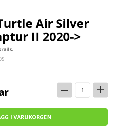
urtle Air Silver
ptur II 2020->
rails.
0S
+
−
ar