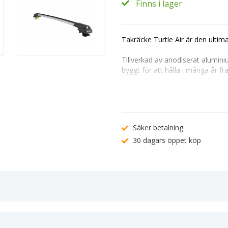
Finns i lager
Takräcke Turtle Air är den ultima
Tillverkad av anodiserat alumini
byggt för att hålla i många år f
Dess mångsidighet gör det enkel
lasthållare. Monteringen är en l
låssystem.
Passar perfekt till: Renault Captu
Säker betalning
30 dagars öppet köp
Produktegenskaper:
Max lastkapacitet: 75 kg.
Flexibilitet med T-spår 20x20mm 
Aerodynamisk vingformad profil 
Tillverkat i anodiserat aluminium
TÜV-godkänd för högsta kvalitet
Snabb och enkel montering.
Nycklar och lås ingår för trygg la
Pris för 2 st – Fram och Bak