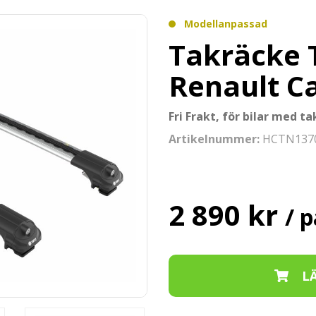
Modellanpassad
Takräcke T
Renault Ca
Fri Frakt, för bilar med tak
Artikelnummer:
HCTN137
2 890 kr
/ p