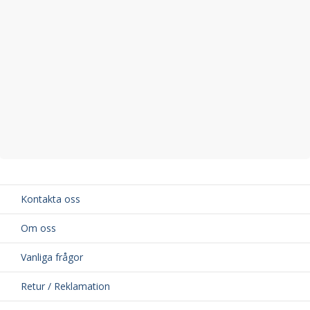
Bredd på vingprofil: 69 mm
Material: Aluminium och högkvalitativ ABS-plast
TÜV-godkänd för din säkerhet
Kontakta oss
Om oss
Vanliga frågor
Retur / Reklamation