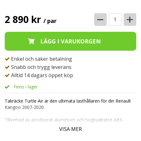
−
+
2 890 kr
/ par
Enkel och säker betalning
Snabb och trygg leverans
Alltid 14 dagars öppet köp
Finns i lager
Takräcke Turtle Air är den ultimata lasthållaren för din Renault
Kangoo 2007-2020.
Tillverkad av anodiserat aluminium och högkvalitativt ABS-
plastfästen, är detta takräcke byggt för att hålla i många år
VISA MER
framöver.
Dess mångsidighet gör det enkelt att kombinera med takboxar,