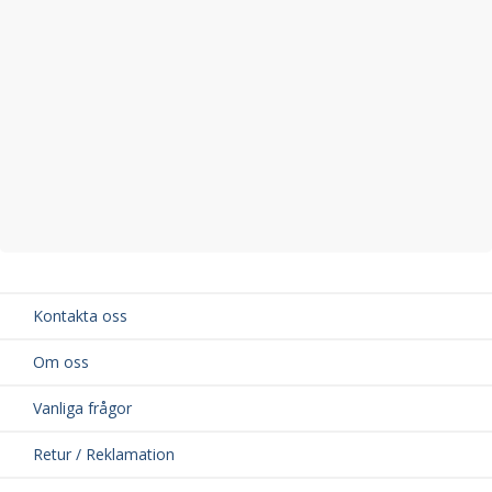
Bredd på vingprofil: 69 mm
Material: Aluminium och högkvalitativ ABS-plast
TÜV-godkänd för din säkerhet
Kontakta oss
Om oss
Vanliga frågor
Retur / Reklamation