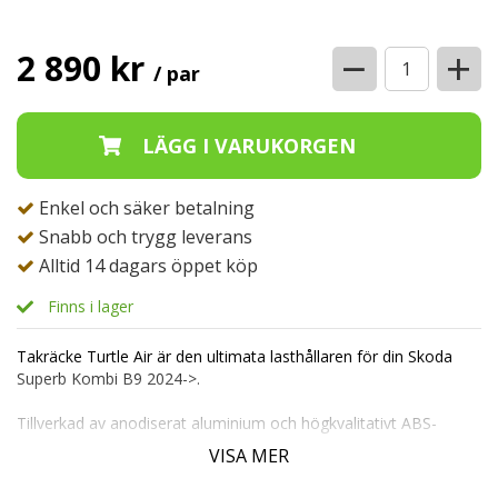
−
+
2 890 kr
/ par
Enkel och säker betalning
Snabb och trygg leverans
Alltid 14 dagars öppet köp
Finns i lager
Takräcke Turtle Air är den ultimata lasthållaren för din Skoda
Superb Kombi B9 2024->.
Tillverkad av anodiserat aluminium och högkvalitativt ABS-
plastfästen, är detta takräcke byggt för att hålla i många år
VISA MER
framöver.
Dess mångsidighet gör det enkelt att kombinera med takboxar,