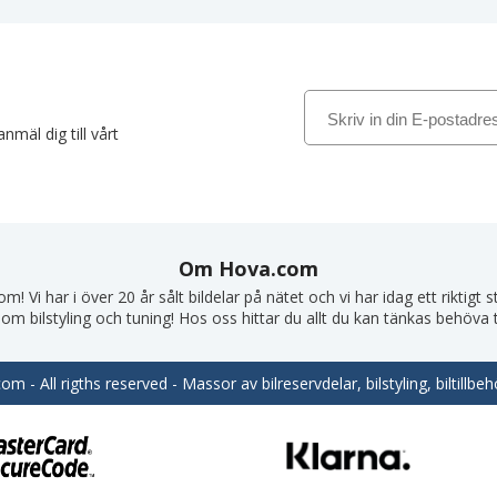
nmäl dig till vårt
Om Hova.com
! Vi har i över 20 år sålt bildelar på nätet och vi har idag ett riktigt
om bilstyling och tuning! Hos oss hittar du allt du kan tänkas behöva till
m - All rigths reserved - Massor av bilreservdelar, bilstyling, biltill