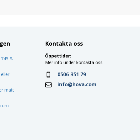
ggen
Kontakta oss
Öppettider:
o 745 &
Mer info under kontakta oss.
0506-351 79
eller
info@hova.com
ler matt
 krom