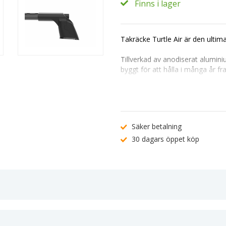
Finns i lager
Takräcke Turtle Air är den ultim
Tillverkad av anodiserat alumini
byggt för att hålla i många år f
Dess mångsidighet gör det enkel
lasthållare. Monteringen är en l
låssystem.
Passar perfekt till: Volkswagen
Säker betalning
30 dagars öppet köp
Produktegenskaper:
Max lastkapacitet: 75 kg.
Flexibilitet med T-spår 20x20mm 
Aerodynamisk vingformad profil 
Tillverkat i anodiserat aluminium
TÜV-godkänd för högsta kvalitet
Snabb och enkel montering.
Nycklar och lås ingår för trygg la
Pris för 2 st – Fram och Bak