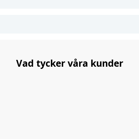
2 års garanti.
Teknisk information:
Maxlast: 75 kg (kontrollera max ta
Silverlackerad Aluminium
Höjd på vingprofil: 22 mm
Bredd på vingprofil: 69 mm
Material: Aluminium och högkval
TÜV-godkänd för din säkerhet
Vad tycker våra kunder