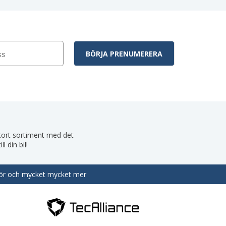
 stort sortiment med det
 din bil!
behör och mycket mycket mer