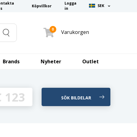
ontakta
Logga
SEK
Köpvillkor
ss
in
0
Varukorgen
Search
Brands
Nyheter
Outlet