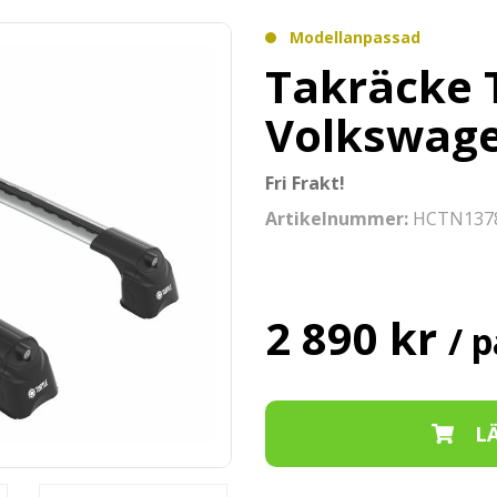
Modellanpassad
Takräcke T
Volkswage
Fri Frakt!
Artikelnummer:
HCTN137
2 890 kr
/ p