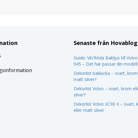
mation
Senaste från Hovablo
s
Guide: Vit/Röda Bakljus till Volv
945 – Det här passar din modell
gsinformation
Dekorlist baklucka – svart, krom 
matt silver?
Dekorlist Volvo – svart, krom el
silver?
Dekorlist Volvo XC90 II – svart,
eller matt silver