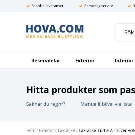
Snabba leveranser
Personlig service
3
Reservdelar
Exteriör
Interiör
Hitta produkter som pass
Saknar du regnr?
Manuellt bilval via lista
Hem
/
Exteriör
/
Takräcke
/
Takräcke Turtle Air Silver 