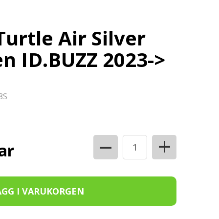
urtle Air Silver
n ID.BUZZ 2023->
8S
+
−
ar