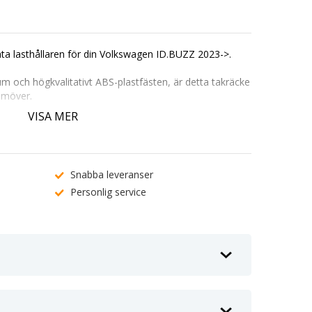
ata lasthållaren för din Volkswagen ID.BUZZ 2023->.
um och högkvalitativt ABS-plastfästen, är detta takräcke
ramöver.
t att kombinera med takboxar, cykelställ och andra
VISA MER
ek utan behov av verktyg och levereras med ett säkert
 ID.BUZZ 2023->
Snabba leveranser
Personlig service
för enkel montering av tillbehör.
minimerar vindljud och bränsleförbrukning.
.
 och säkerhet.
stning.