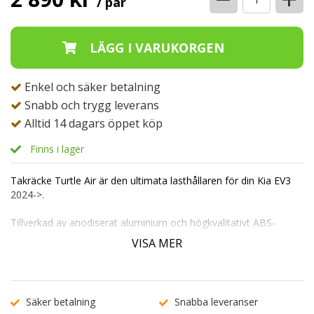
/ par
Enkel och säker betalning
Snabb och trygg leverans
Alltid 14 dagars öppet köp
Finns i lager
Takräcke Turtle Air är den ultimata lasthållaren för din Kia EV3
2024->.
Tillverkad av anodiserat aluminium och högkvalitativt ABS-
plastfästen, är detta takräcke byggt för att hålla i många år
VISA MER
framöver.
Dess mångsidighet gör det enkelt att kombinera med takboxar,
cykelställ och andra lasthållare. Monteringen är en lek utan
behov av verktyg och levereras med ett säkert låssystem.
Säker betalning
Snabba leveranser