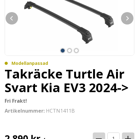
Modellanpassad
Takräcke Turtle Air
Svart Kia EV3 2024->
Fri Frakt!
Artikelnummer:
HCTN1411B
−
+
2 890 kr