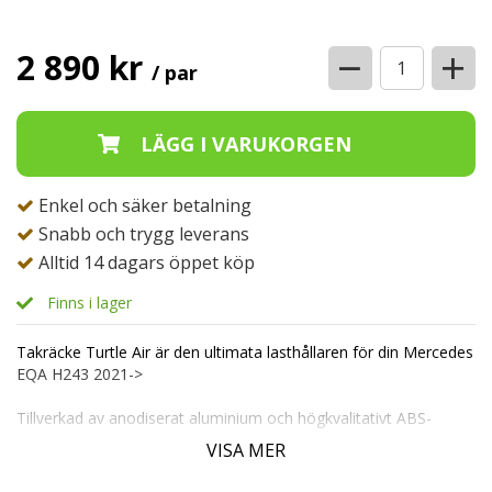
−
+
2 890 kr
/ par
Enkel och säker betalning
Snabb och trygg leverans
Alltid 14 dagars öppet köp
Finns i lager
Takräcke Turtle Air är den ultimata lasthållaren för din Mercedes
EQA H243 2021->
Tillverkad av anodiserat aluminium och högkvalitativt ABS-
plastfästen, är detta takräcke byggt för att hålla i många år
VISA MER
framöver.
Dess mångsidighet gör det enkelt att kombinera med takboxar,