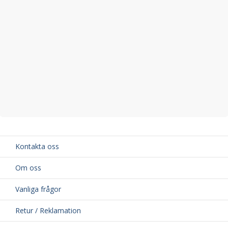
Bredd på vingprofil: 69 mm
Material: Aluminium och högkvalitativ ABS-plast
TÜV-godkänd för din säkerhet
Kontakta oss
Om oss
Vanliga frågor
Retur / Reklamation