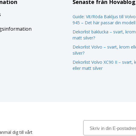
mation
Senaste från Hovablo
s
Guide: Vit/Röda Bakljus till Volv
945 – Det här passar din modell
gsinformation
Dekorlist baklucka – svart, krom 
matt silver?
Dekorlist Volvo – svart, krom el
silver?
Dekorlist Volvo XC90 II – svart,
eller matt silver
nmäl dig till vårt