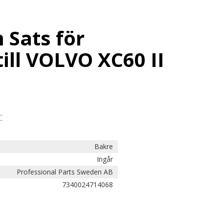
 Sats för
ill VOLVO XC60 II
C
Bakre
Ingår
Professional Parts Sweden AB
7340024714068