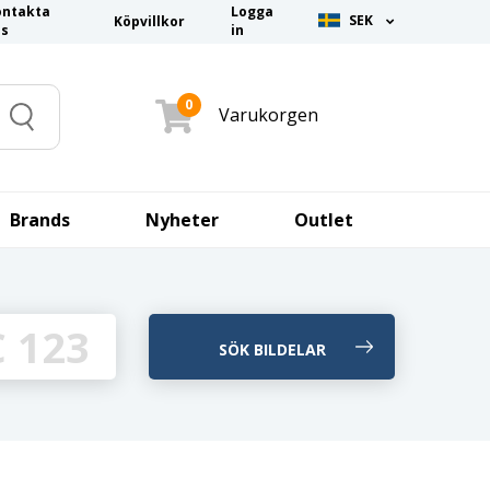
ontakta
Logga
SEK
Köpvillkor
ss
in
0
Varukorgen
Search
Brands
Nyheter
Outlet