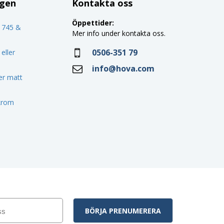
ggen
Kontakta oss
Öppettider:
o 745 &
Mer info under kontakta oss.
0506-351 79
eller
info@hova.com
ler matt
 krom