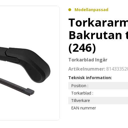
Modellanpassad
Torkararm
Bakrutan t
(246)
Torkarblad Ingår
Artikelnummer:
81433352
Teknisk information:
Position :
Torkarblad :
Tillverkare
EAN nummer