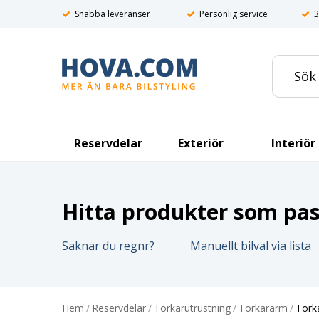
Snabba leveranser
Personlig service
3
Reservdelar
Exteriör
Interiör
Hitta produkter som pass
Saknar du regnr?
Manuellt bilval via lista
Hem
/
Reservdelar
/
Torkarutrustning
/
Torkararm
/
Torka