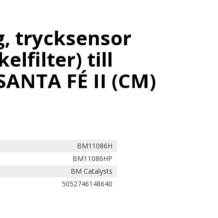
, trycksensor
elfilter) till
ANTA FÉ II (CM)
BM11086H
BM11086HP
BM Catalysts
5052746148640