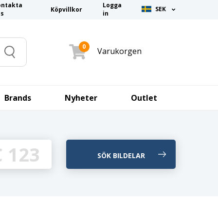
ontakta
Logga
SEK
Köpvillkor
ss
in
0
Varukorgen
Search
Brands
Nyheter
Outlet