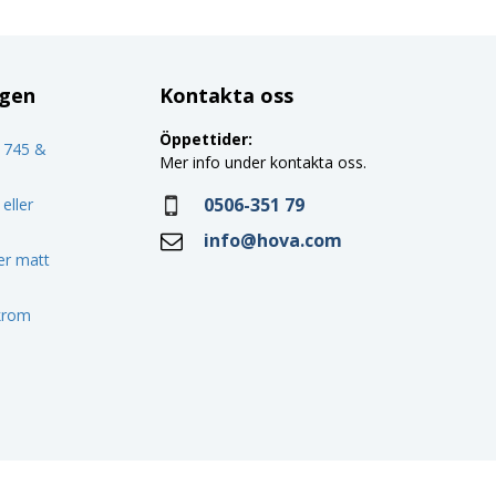
ggen
Kontakta oss
Öppettider:
o 745 &
Mer info under kontakta oss.
0506-351 79
eller
info@hova.com
ler matt
 krom