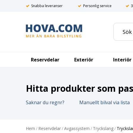
Snabba leveranser
Personlig service
3
Reservdelar
Exteriör
Interiör
Hitta produkter som pass
Saknar du regnr?
Manuellt bilval via lista
Hem
/
Reservdelar
/
Avgassystem
/
Tryckslang
/
Trycksla