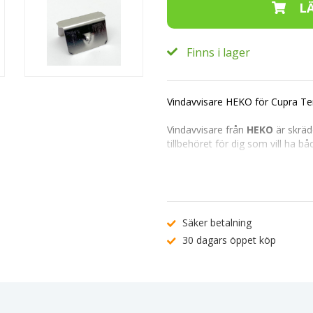
Finns i lager
Vindavvisare HEKO för
Cupra Te
Vindavvisare från
HEKO
är skräd
tillbehöret för dig som vill ha båd
att hålla regn, snö och drag bort
ventilation – perfekt för både s
Varför välja vindavvisare fö
Modellanpassad design
Säker betalning
och aerodynamiskt.
30 dagars öppet köp
Skyddar mot vädret:
Hål
rutorna på glänt.
Optimal ventilation:
Mot
Hög hållbarhet:
Tillverk
stilrent.
Lätt att montera:
Monte