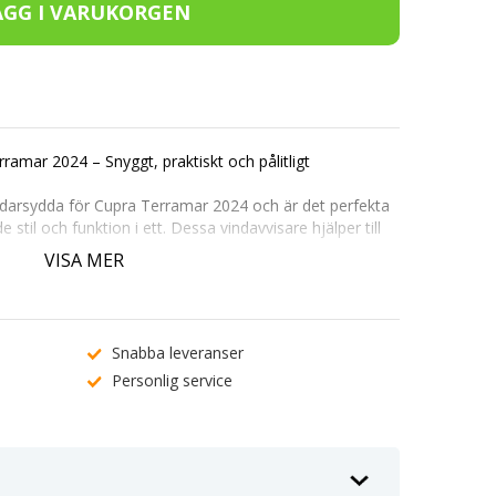
rramar
2024 – Snyggt, praktiskt och pålitligt
darsydda för
Cupra Terramar
2024
och är det perfekta
e stil och funktion i ett. Dessa vindavvisare hjälper till
a från kupén och bidrar samtidigt till en optimal
VISA MER
ommar och vinter.
r Cupra Terramar 2024?
:
Perfekt passform för
Cupra Terramar
2024
– snyggt
Snabba leveranser
Personlig service
ler regn, snö och smuts utanför kupén även med
verkar imma på rutorna och ger naturlig luftcirkulation.
ade i mörktonat akrylglas som både är robust och
ring sker enkelt med medföljande clips eller