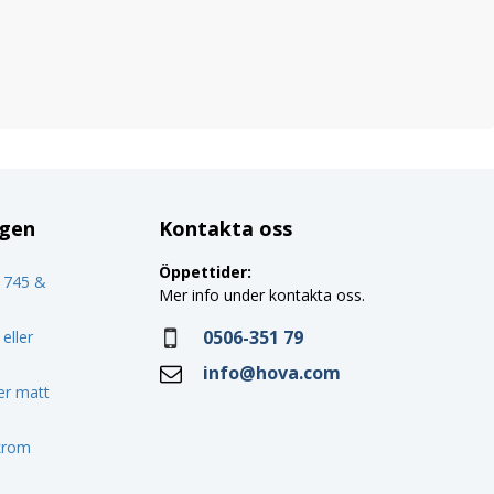
ggen
Kontakta oss
Öppettider:
o 745 &
Mer info under kontakta oss.
0506-351 79
eller
info@hova.com
ler matt
 krom