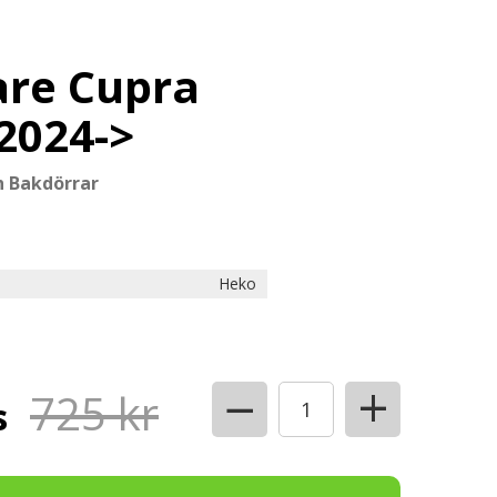
are Cupra
2024->
ch Bakdörrar
Heko
+
−
725 kr
s