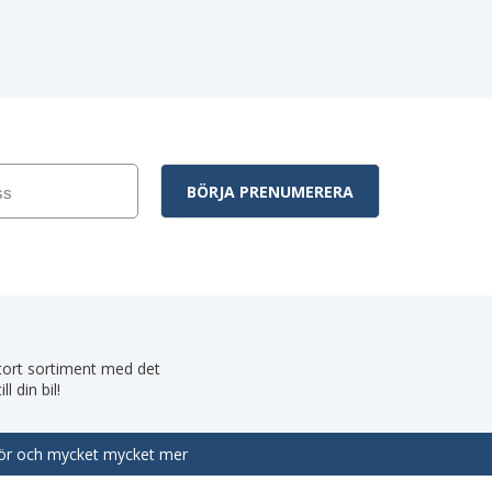
 stort sortiment med det
 din bil!
behör och mycket mycket mer