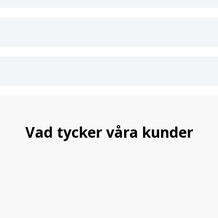
förmonterad tejp.
Tål biltvätt:
Behåller sin
Fakta om HEKO vindavvisare
Tillverkade av högkvalitati
Passar både fram- och ba
Levereras komplett med 
Stilren och funktionell de
Förbättra din bilupplevelse i
Med vindavvisare från
HEKO
kan
Terramar
2024
. Köp dina vindav
ventilation, mindre drag och ett 
Vad tycker våra kunder