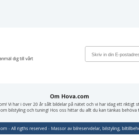
nmäl dig till vårt
Om Hova.com
! Vi har i över 20 år sålt bildelar på nätet och vi har idag ett riktigt
om bilstyling och tuning! Hos oss hittar du allt du kan tänkas behöva till
m - All rigths reserved - Massor av bilreservdelar, bilstyling, biltill