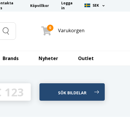
ontakta
Logga
SEK
Köpvillkor
ss
in
0
Varukorgen
Search
Brands
Nyheter
Outlet