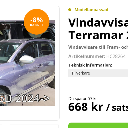
Modellanpassad
Vindavvis
-8%
RABATT
Terramar 
Vindavvisare till Fram- o
Artikelnummer:
HC28264
Teknisk information:
Tillverkare
Du sparar 57 kr
668 kr
/ sat