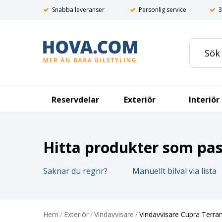
Snabba leveranser
Personlig service
3
Reservdelar
Exteriör
Interiör
Hitta produkter som pass
Saknar du regnr?
Manuellt bilval via lista
Hem
/
Exteriör
/
Vindavvisare
/
Vindavvisare Cupra Terra