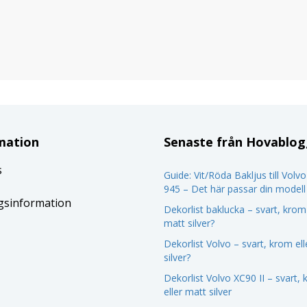
mation
Senaste från Hovablo
s
Guide: Vit/Röda Bakljus till Volv
945 – Det här passar din modell
gsinformation
Dekorlist baklucka – svart, krom 
matt silver?
Dekorlist Volvo – svart, krom el
silver?
Dekorlist Volvo XC90 II – svart,
eller matt silver