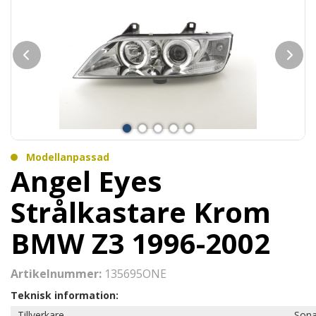
Modellanpassad
Angel Eyes
Strålkastare Krom
BMW Z3 1996-2002
Artikelnummer:
135695ONE
Teknisk information:
Tillverkare
Sona