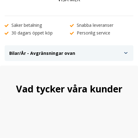
Passar rakt på om du har 5w lampa till positionen i
strålkastaren.
På bilar med positionsljus i kofångaren så kan ström tjuvas från
dessa.
Säker betalning
Snabba leveranser
30 dagars öppet köp
Personlig service
Befintlig höjdinställningsmotor kan nyttjas.
Passar EJ bilar med original Xenonljus.
Pris per par. E-märkta.
Bilar/År - Avgränsningar ovan
Vad tycker våra kunder