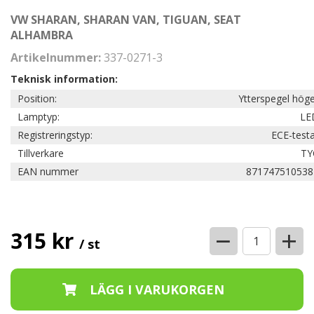
VW SHARAN, SHARAN VAN, TIGUAN, SEAT
ALHAMBRA
Artikelnummer:
337-0271-3
Teknisk information:
Position:
Ytterspegel hög
Lamptyp:
LE
Registreringstyp:
ECE-test
Tillverkare
TY
EAN nummer
871747510538
−
+
315 kr
/ st