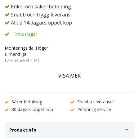
Enkel och säker betalning
Snabb och trygg leverans
Alltid 14 dagars öppet köp
Finns i lager
Monteringsida: Höger
E-märkt: Ja
Lampsockel: LED
Passar till:
VISA MER
VW Tiguan (5N) Facelift mellan 01.2009-2017
VW Sharan (7N) Från 05.2010->
Seat Alhambra (710) Från 06.2010->
Säker betalning
Snabba leveranser
Orginalnummer: 5N0949102B
30 dagars öppet köp
Personlig service
Produktinfo