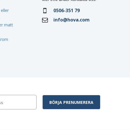
0506-351 79
eller
info@hova.com
ler matt
 krom