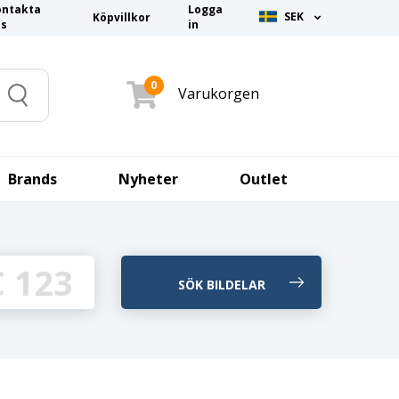
ontakta
Logga
SEK
Köpvillkor
ss
in
0
Varukorgen
Search
Brands
Nyheter
Outlet