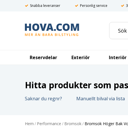
Snabba leveranser
Personlig service
3
Reservdelar
Exteriör
Interiör
Hitta produkter som pass
Saknar du regnr?
Manuellt bilval via lista
Hem
/
Performance
/
Bromsok
/
Bromsok Höger Bak Vo