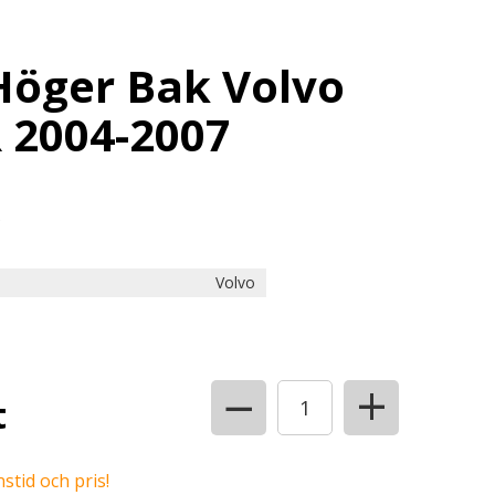
öger Bak Volvo
 2004-2007
B
Volvo
+
−
t
stid och pris!