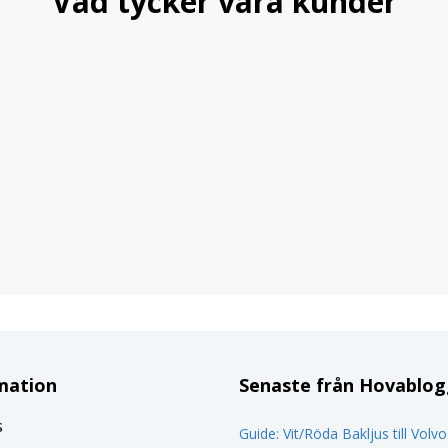
Vad tycker våra kunder
mation
Senaste från Hovablo
s
Guide: Vit/Röda Bakljus till Volv