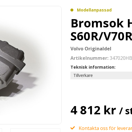
Modellanpassad
Bromsok H
S60R/V70R
Volvo Originaldel
Artikelnummer:
347020H
Teknisk information:
Tillverkare
4 812 kr
/ s
Kontakta oss för leveran