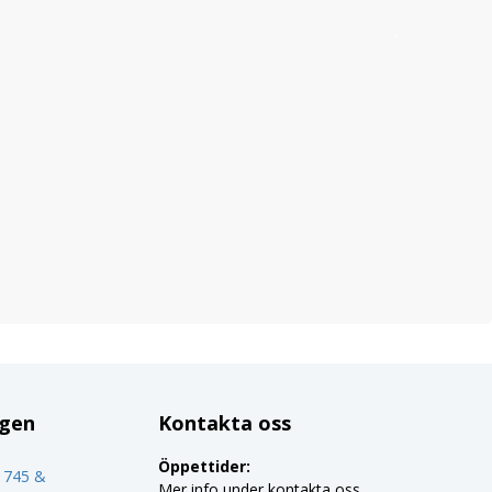
ggen
Kontakta oss
Öppettider:
o 745 &
Mer info under kontakta oss.