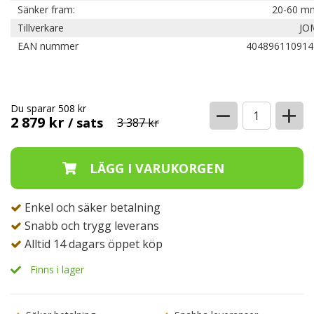
Sänker fram:
20-60 m
Tillverkare
JO
EAN nummer
404896110914
−
+
Du sparar 508 kr
2 879 kr
/ sats
3 387 kr
Enkel och säker betalning
Snabb och trygg leverans
Alltid 14 dagars öppet köp
Finns i lager