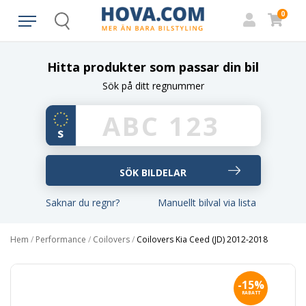
0
Search
Hitta produkter som passar din bil
Sök på ditt regnummer
Saknar du regnr?
Manuellt bilval via lista
Hem
/
Performance
/
Coilovers
/
Coilovers Kia Ceed (JD) 2012-2018
-15%
RABATT