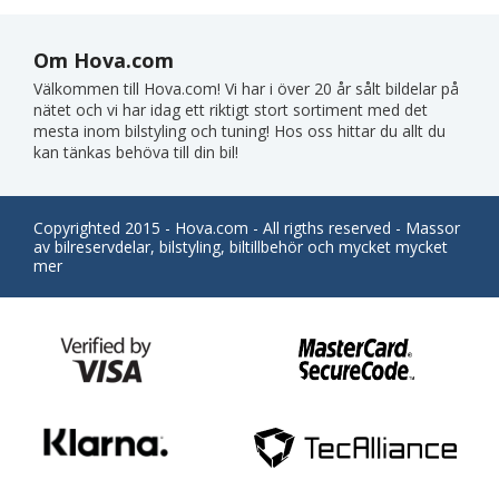
Om Hova.com
Välkommen till Hova.com! Vi har i över 20 år sålt bildelar på
nätet och vi har idag ett riktigt stort sortiment med det
mesta inom bilstyling och tuning! Hos oss hittar du allt du
kan tänkas behöva till din bil!
Copyrighted 2015 - Hova.com - All rigths reserved - Massor
av bilreservdelar, bilstyling, biltillbehör och mycket mycket
mer