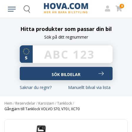
0
Search
Hitta produkter som passar din bil
Sök på ditt regnummer
Saknar du regnr?
Manuellt bilval via lista
Hem
/
Reservdelar
/
Karosseri
/
Tanklock
/
Gångjärn till Tanklock VOLVO S70, V70 I, XC70