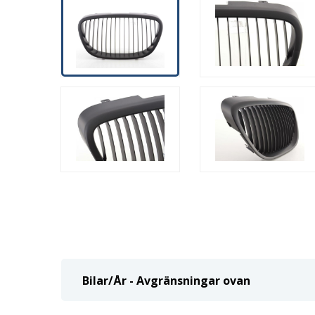
Bilar/År - Avgränsningar ovan