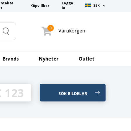
ontakta
Logga
SEK
Köpvillkor
ss
in
0
Varukorgen
Search
Brands
Nyheter
Outlet