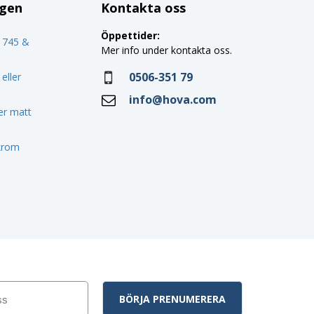
ggen
Kontakta oss
Öppettider:
o 745 &
Mer info under kontakta oss.
0506-351 79
eller
info@hova.com
ler matt
 krom