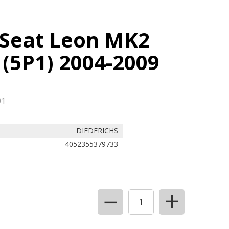
t Seat Leon MK2
a (5P1) 2004-2009
01
DIEDERICHS
4052355379733
+
−