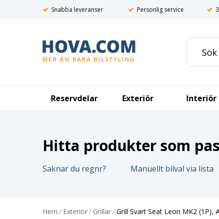
Snabba leveranser
Personlig service
3
Reservdelar
Exteriör
Interiör
Hitta produkter som pass
Saknar du regnr?
Manuellt bilval via lista
Hem
/
Exteriör
/
Grillar
/
Grill Svart Seat Leon MK2 (1P), 