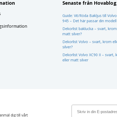
mation
Senaste från Hovablo
s
Guide: Vit/Röda Bakljus till Volv
945 – Det här passar din modell
gsinformation
Dekorlist baklucka – svart, krom 
matt silver?
Dekorlist Volvo – svart, krom el
silver?
Dekorlist Volvo XC90 II – svart,
eller matt silver
nmäl dig till vårt