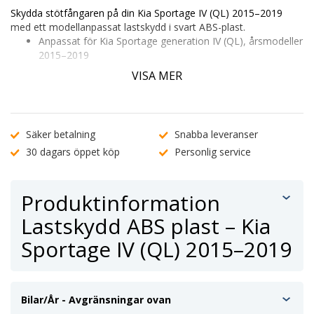
Skydda stötfångaren på din Kia Sportage IV (QL) 2015–2019
med ett modellanpassat lastskydd i svart ABS-plast.
Anpassat för Kia Sportage generation IV (QL), årsmodeller
2015–2019
Minskar risken för repor och slitage vid i- och urlastning
VISA MER
Enkel montering med förmonterad tejp – inga verktyg
krävs
Kontrollera passform genom att ange ditt registreringsnummer
eller
kontakta vår kundtjänst
.
Säker betalning
Snabba leveranser
30 dagars öppet köp
Personlig service
Produktinformation
Lastskydd ABS plast – Kia
Sportage IV (QL) 2015–2019
Bilar/År - Avgränsningar ovan