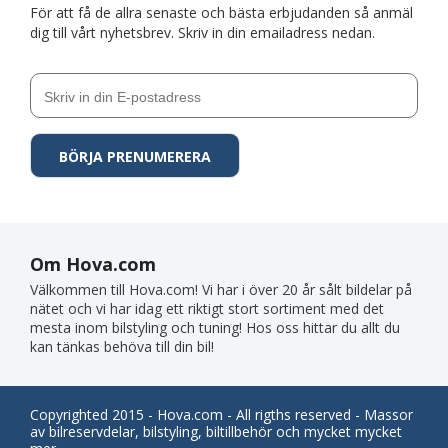
För att få de allra senaste och bästa erbjudanden så anmäl
dig till vårt nyhetsbrev. Skriv in din emailadress nedan.
Om Hova.com
Välkommen till Hova.com! Vi har i över 20 år sålt bildelar på
nätet och vi har idag ett riktigt stort sortiment med det
mesta inom bilstyling och tuning! Hos oss hittar du allt du
kan tänkas behöva till din bil!
Copyrighted 2015 - Hova.com - All rigths reserved - Massor
av bilreservdelar, bilstyling, biltillbehör och mycket mycket