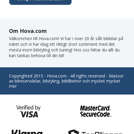
Om Hova.com
Välkommen till Hova.com! Vi har i över 20 år sålt bildelar på
nätet och vi har idag ett riktigt stort sortiment med det
mesta inom bilstyling och tuning! Hos oss hittar du allt du
kan tänkas behöva till din bil!
Copyrighted 2015 - Hova.com - All rigths reserved - Massor
av bilreservdelar, bilstyling, biltillbehör och mycket mycket
mer