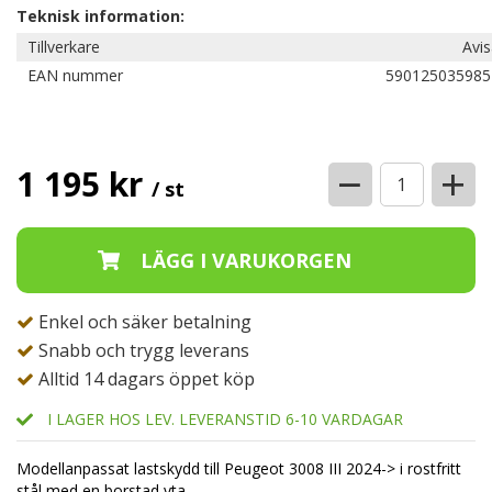
Teknisk information:
Tillverkare
Avi
EAN nummer
590125035985
−
+
1 195 kr
/ st
Enkel och säker betalning
Snabb och trygg leverans
Alltid 14 dagars öppet köp
I LAGER HOS LEV. LEVERANSTID 6-10 VARDAGAR
Modellanpassat lastskydd till Peugeot 3008 III 2024-> i rostfritt
stål med en borstad yta.