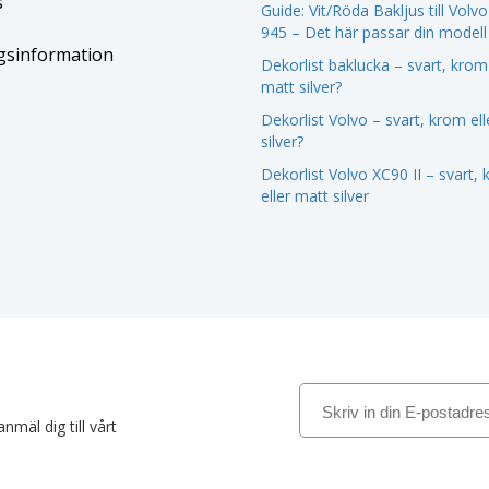
s
Guide: Vit/Röda Bakljus till Volv
945 – Det här passar din modell
gsinformation
Dekorlist baklucka – svart, krom 
matt silver?
Dekorlist Volvo – svart, krom el
silver?
Dekorlist Volvo XC90 II – svart,
eller matt silver
nmäl dig till vårt