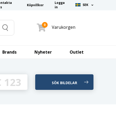
ontakta
Logga
SEK
Köpvillkor
ss
in
0
Varukorgen
Search
Brands
Nyheter
Outlet