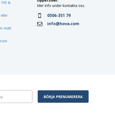
Öppettider:
o 745 &
Mer info under kontakta oss.
0506-351 79
eller
info@hova.com
ler matt
 krom