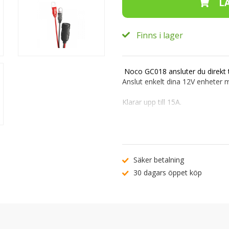
Finns i lager
Noco GC018 ansluter du direkt ti
Anslut enkelt dina 12V enheter 
Klarar upp till 15A.
21mm uttag.
20A säkring.
53cm lång.
Bruksanvisning för Noco GC018 (
Säker betalning
30 dagars öppet köp