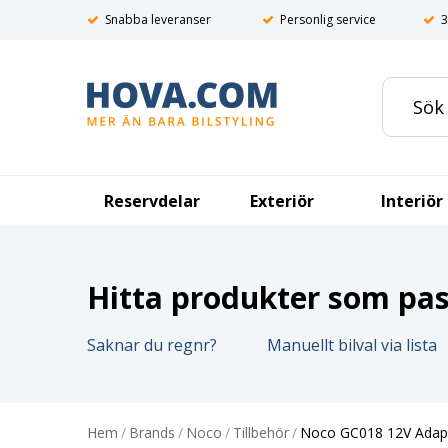
Snabba leveranser
Personlig service
3
Reservdelar
Exteriör
Interiör
Hitta produkter som pass
Saknar du regnr?
Manuellt bilval via lista
Hem
/
Brands
/
Noco
/
Tillbehör
/
Noco GC018 12V Adapt