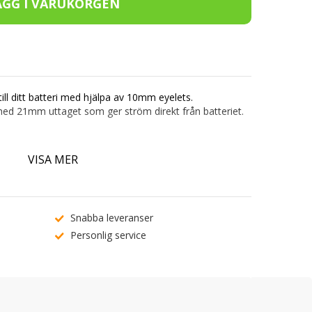
ll ditt batteri med hjälpa av 10mm eyelets.
med 21mm uttaget som ger ström direkt från batteriet.
VISA MER
Klicka på länken för bruksanvisning)
Snabba leveranser
Personlig service