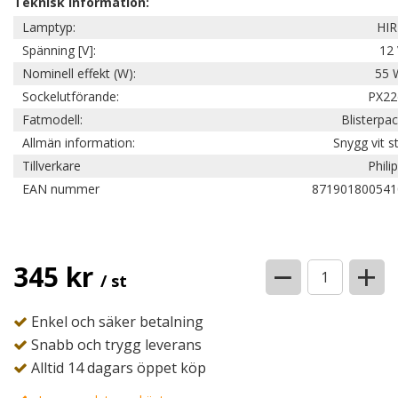
Teknisk information:
Lamptyp:
HIR
Spänning [V]:
12 
Nominell effekt (W):
55 
Sockelutförande:
PX22
Fatmodell:
Blisterpa
Allmän information:
Snygg vit st
Tillverkare
Phili
EAN nummer
871901800541
−
+
345 kr
/ st
Enkel och säker betalning
Snabb och trygg leverans
Alltid 14 dagars öppet köp