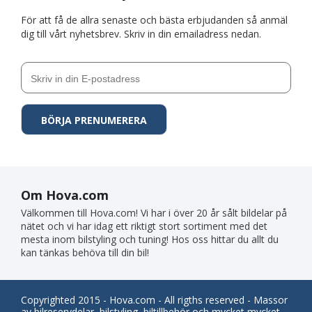
För att få de allra senaste och bästa erbjudanden så anmäl
dig till vårt nyhetsbrev. Skriv in din emailadress nedan.
Om Hova.com
Välkommen till Hova.com! Vi har i över 20 år sålt bildelar på
nätet och vi har idag ett riktigt stort sortiment med det
mesta inom bilstyling och tuning! Hos oss hittar du allt du
kan tänkas behöva till din bil!
Copyrighted 2015 - Hova.com - All rigths reserved - Massor
av bilreservdelar, bilstyling, biltillbehör och mycket mycket