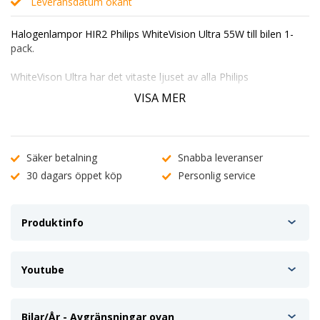
Leveransdatum okänt
Halogenlampor HIR2 Philips WhiteVision Ultra 55W till bilen 1-
pack.
WhiteVison Ultra har det vitaste ljuset av alla Philips
halogenlampor.
VISA MER
Godkända för Svenska vägar, och den första lampan från dem
som ger en xenonlook.
Det vita ljuset ger upp till 60% bättre sikt genom mer kontrast i
vägbanan.
Säker betalning
Snabba leveranser
30 dagars öppet köp
Personlig service
ENDAST 1 LAMPA I FÖRPACKNINGEN!
HIR2 är en sockel du kan använda i helljus och dimljus.
Produktinfo
Youtube
Bilar/År - Avgränsningar ovan