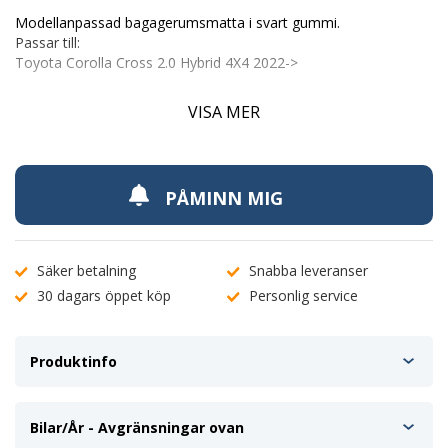
Modellanpassad bagagerumsmatta i svart gummi.
Passar till:
Toyota Corolla Cross 2.0 Hybrid 4X4 2022->
Egenskaper:
VISA MER
Modellanpassad för bästa passform.
Bästa Glidskyddet
Upphöjda kanter 3-5cm
Tillverkad i gummi fri från gummidoft
PÅMINN MIG
Vatten och vätsketät
Enkel att plocka ut.
Pris per st.
Kolla gärna på vår video för att få en uppfattning om skillnaden
Säker betalning
Snabba leveranser
mellan skålad och inte skålad bagagerumsmatta
30 dagars öppet köp
Personlig service
Produktinfo
Bilar/År - Avgränsningar ovan