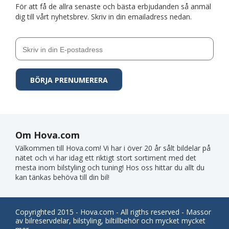
För att få de allra senaste och bästa erbjudanden så anmäl
dig till vårt nyhetsbrev. Skriv in din emailadress nedan.
Om Hova.com
Välkommen till Hova.com! Vi har i över 20 år sålt bildelar på
nätet och vi har idag ett riktigt stort sortiment med det
mesta inom bilstyling och tuning! Hos oss hittar du allt du
kan tänkas behöva till din bil!
Copyrighted 2015 - Hova.com - All rigths reserved - Massor
av bilreservdelar, bilstyling, biltillbehör och mycket mycket