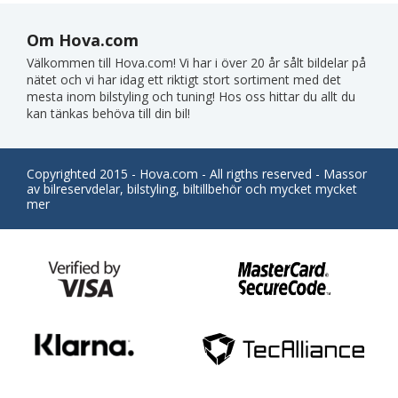
Om Hova.com
Välkommen till Hova.com! Vi har i över 20 år sålt bildelar på
nätet och vi har idag ett riktigt stort sortiment med det
mesta inom bilstyling och tuning! Hos oss hittar du allt du
kan tänkas behöva till din bil!
Copyrighted 2015 - Hova.com - All rigths reserved - Massor
av bilreservdelar, bilstyling, biltillbehör och mycket mycket
mer