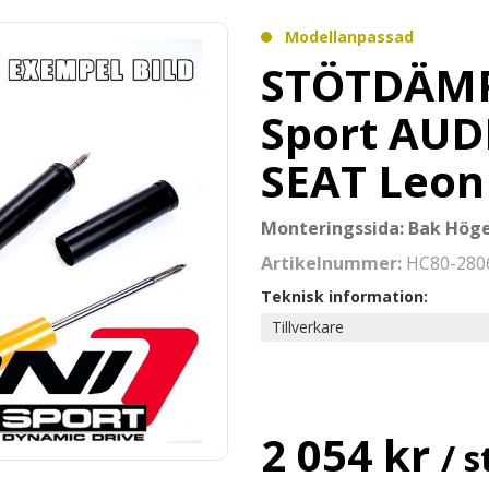
Modellanpassad
STÖTDÄMP
Sport AUDI
SEAT Leon
Monteringssida: Bak Höge
Artikelnummer:
HC80-28
Teknisk information:
Tillverkare
2 054 kr
/ s