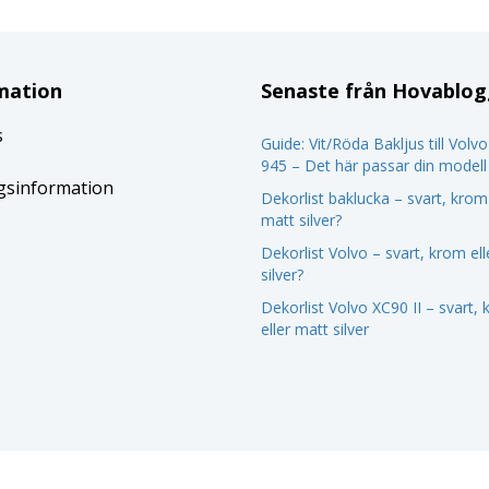
mation
Senaste från Hovablo
s
Guide: Vit/Röda Bakljus till Volv
945 – Det här passar din modell
gsinformation
Dekorlist baklucka – svart, krom 
matt silver?
Dekorlist Volvo – svart, krom el
silver?
Dekorlist Volvo XC90 II – svart,
eller matt silver