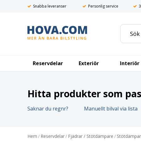
Snabba leveranser
Personlig service
3
Reservdelar
Exteriör
Interiör
Hitta produkter som pass
Saknar du regnr?
Manuellt bilval via lista
Hem
/
Reservdelar
/
Fjädrar / Stötdämpare
/
Stötdämpar