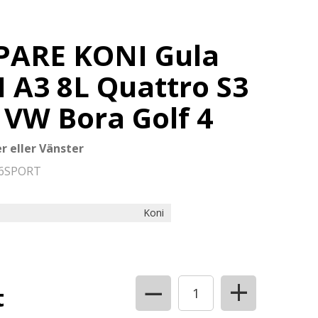
ARE KONI Gula
 A3 8L Quattro S3
 VW Bora Golf 4
r eller Vänster
06SPORT
Koni
+
−
t