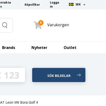
ontakta
Logga
SEK
Köpvillkor
ss
in
0
Varukorgen
Search
Brands
Nyheter
Outlet
AT Leon VW Bora Golf 4