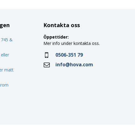
ggen
Kontakta oss
Öppettider:
o 745 &
Mer info under kontakta oss.
0506-351 79
eller
info@hova.com
ler matt
 krom