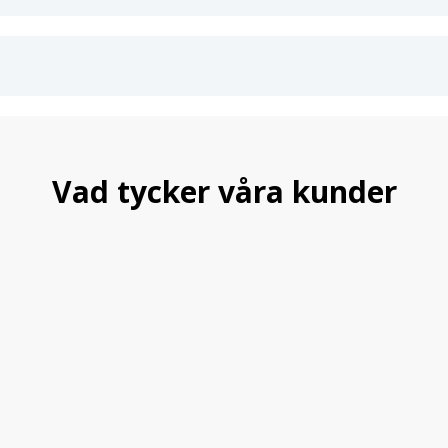
VW Golf 5, Exkl. GTI, 4-Motion 
VW Golf 5 Plus, Exkl. Cross Gol
VW Golf 5 Variant, Fram: Ø 50 
VW Golf 6, Exkl. GTI, 4-Motion
VW Golf 6 Plus, Exkl. Cross Gol
VW Golf 6 Variant, Fram: Ø 50 
VW Golf 6 Cabrio, fordon med 
VW Jetta 5, Fram: Ø 50 mm fjäd
VW Jetta 6, Fram: Ø 50 mm fjäd
Vad tycker våra kunder
VW Beetle 1.2 Tsi, 1.4 Tsi, 2.5,