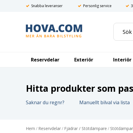
Snabba leveranser
Personlig service
3
Reservdelar
Exteriör
Interiör
Hitta produkter som pass
Saknar du regnr?
Manuellt bilval via lista
Hem
/
Reservdelar
/
Fjädrar / Stötdämpare
/
Stötdämpar