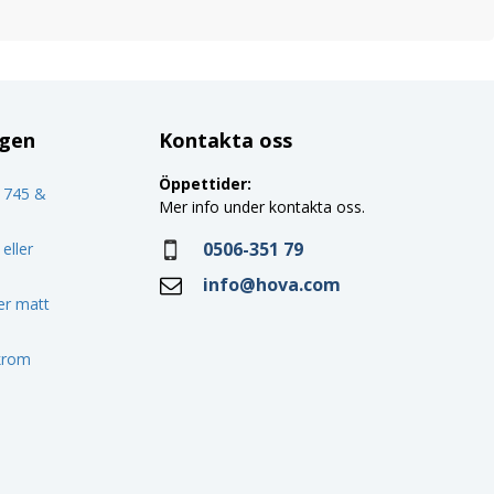
ggen
Kontakta oss
Öppettider:
o 745 &
Mer info under kontakta oss.
0506-351 79
eller
info@hova.com
ler matt
 krom