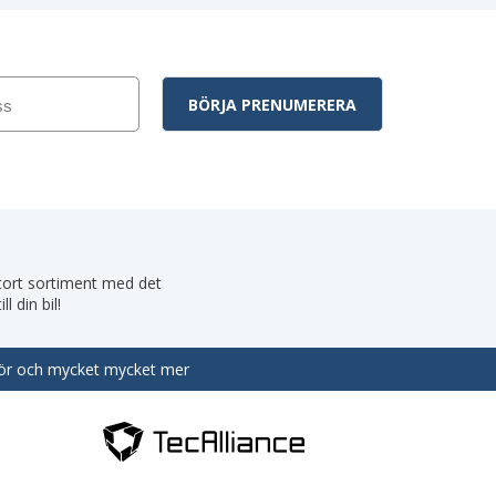
 stort sortiment med det
 din bil!
behör och mycket mycket mer