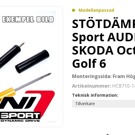
Modellanpassad
STÖTDÄMP
Sport AUD
SKODA Oct
Golf 6
Monteringssida: Fram Hög
Artikelnummer:
HC8710-1
Teknisk information:
Tillverkare