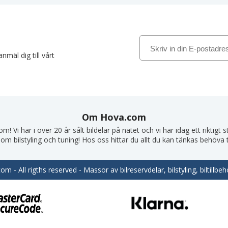
nmäl dig till vårt
Om Hova.com
! Vi har i över 20 år sålt bildelar på nätet och vi har idag ett riktigt
om bilstyling och tuning! Hos oss hittar du allt du kan tänkas behöva till
m - All rigths reserved - Massor av bilreservdelar, bilstyling, biltill