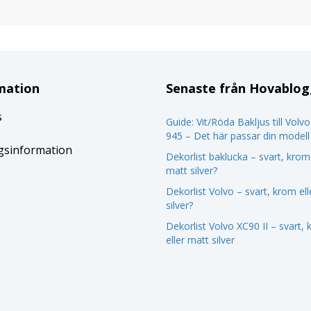
mation
Senaste från Hovablo
s
Guide: Vit/Röda Bakljus till Volv
945 – Det här passar din modell
gsinformation
Dekorlist baklucka – svart, krom 
matt silver?
Dekorlist Volvo – svart, krom el
silver?
Dekorlist Volvo XC90 II – svart,
eller matt silver