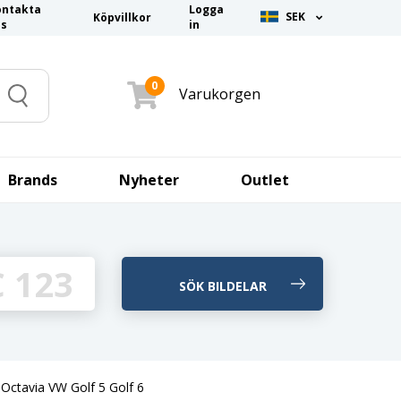
ontakta
Logga
SEK
Köpvillkor
ss
in
0
Varukorgen
Search
Brands
Nyheter
Outlet
tavia VW Golf 5 Golf 6