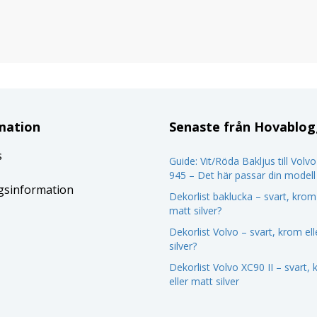
mation
Senaste från Hovablo
s
Guide: Vit/Röda Bakljus till Volv
945 – Det här passar din modell
gsinformation
Dekorlist baklucka – svart, krom 
matt silver?
Dekorlist Volvo – svart, krom el
silver?
Dekorlist Volvo XC90 II – svart,
eller matt silver