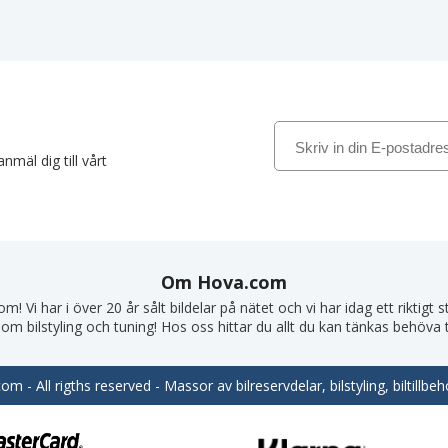
nmäl dig till vårt
Om Hova.com
! Vi har i över 20 år sålt bildelar på nätet och vi har idag ett riktigt
om bilstyling och tuning! Hos oss hittar du allt du kan tänkas behöva till
m - All rigths reserved - Massor av bilreservdelar, bilstyling, biltill