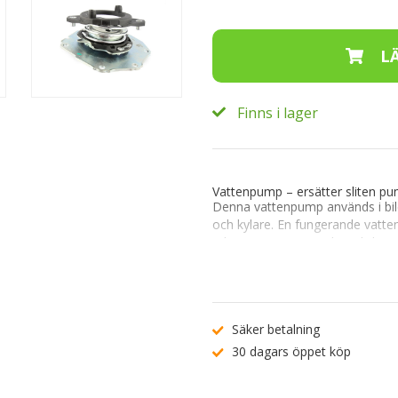
Finns i lager
Vattenpump – ersätter sliten pu
Denna
vattenpump
används i bi
och kylare. En fungerande vatte
arbetstemperatur och undvika ö
På Volvos
6-cylindriga bensinmo
orsaka kylvätskeförlust, misslj
pumpen börjar läcka eller kärva 
Säker betalning
följdskador.
30 dagars öppet köp
Denna vattenpump är avsedd so
enligt originalutförande på ang