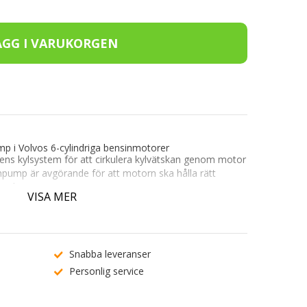
mp i Volvos 6-cylindriga bensinmotorer
lens kylsystem för att cirkulera kylvätskan genom motor
npump är avgörande för att motorn ska hålla rätt
verhettning.
VISA MER
torer
, såsom 3.2 och T6, kan en sliten vattenpump
ud från motorn eller stigande motortemperatur. Om
försämras kylningen snabbt, vilket ökar risken för
Snabba leveranser
Personlig service
m ersättningsdel och utformad för korrekt passform
ivna modeller och motorer.