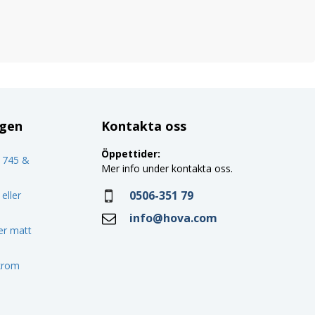
ggen
Kontakta oss
Öppettider:
o 745 &
Mer info under kontakta oss.
0506-351 79
eller
info@hova.com
ler matt
 krom