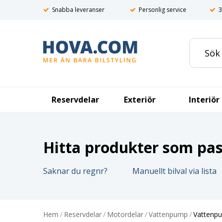
Snabba leveranser
Personlig service
3
Reservdelar
Exteriör
Interiör
Hitta produkter som pass
Saknar du regnr?
Manuellt bilval via lista
Hem
/
Reservdelar
/
Motordelar
/
Vattenpump
/
Vattenpum