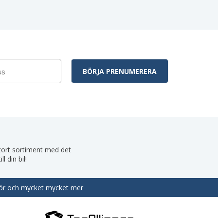
 stort sortiment med det
 din bil!
behör och mycket mycket mer