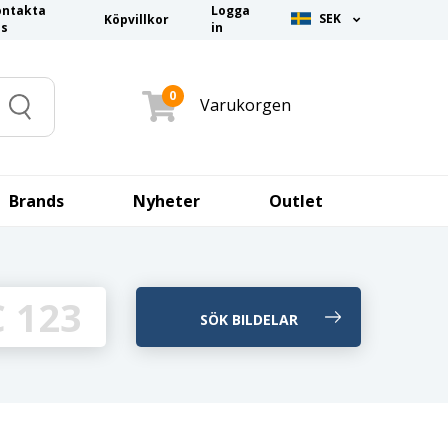
ontakta
Logga
SEK
Köpvillkor
ss
in
0
Varukorgen
Search
Brands
Nyheter
Outlet