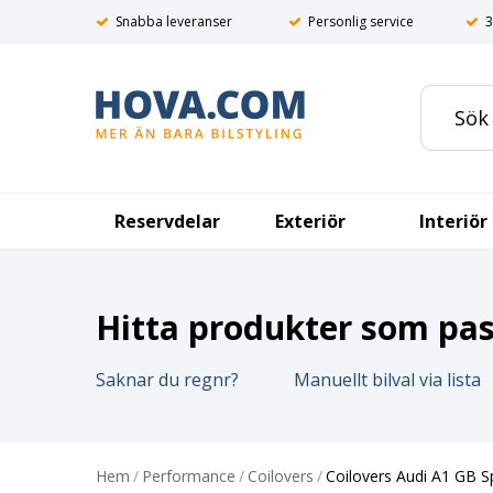
Snabba leveranser
Personlig service
3
Reservdelar
Exteriör
Interiör
Hitta produkter som pass
Saknar du regnr?
Manuellt bilval via lista
Hem
/
Performance
/
Coilovers
/
Coilovers Audi A1 GB S