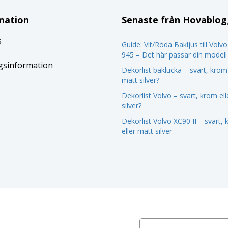
mation
Senaste från Hovablo
s
Guide: Vit/Röda Bakljus till Volv
945 – Det här passar din modell
gsinformation
Dekorlist baklucka – svart, krom 
matt silver?
Dekorlist Volvo – svart, krom el
silver?
Dekorlist Volvo XC90 II – svart,
eller matt silver