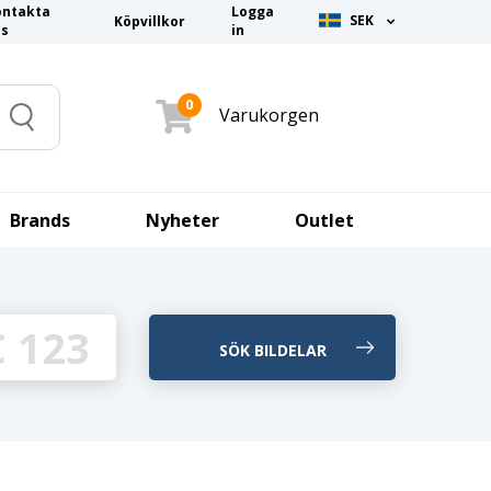
ontakta
Logga
SEK
Köpvillkor
ss
in
0
Varukorgen
Search
Brands
Nyheter
Outlet