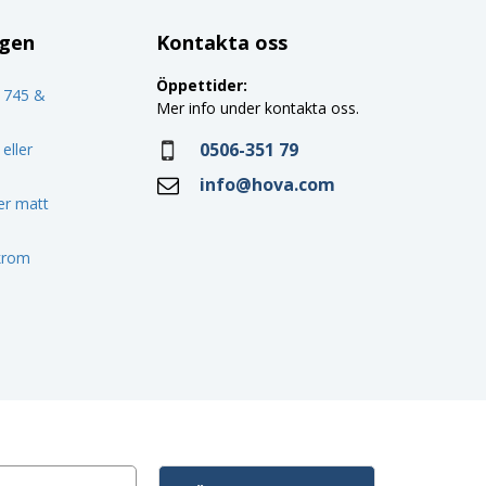
ggen
Kontakta oss
Öppettider:
o 745 &
Mer info under kontakta oss.
0506-351 79
eller
info@hova.com
ler matt
 krom