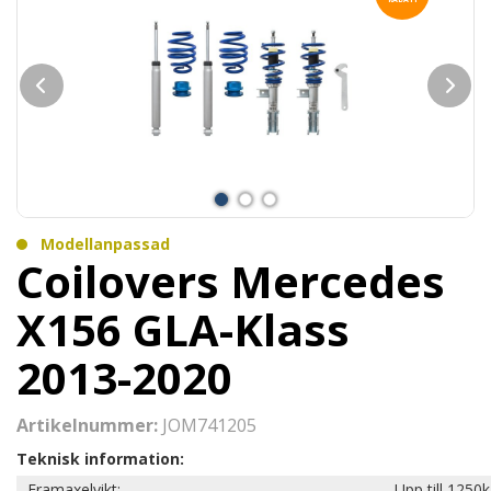
Modellanpassad
Coilovers Mercedes
X156 GLA-Klass
2013-2020
Artikelnummer:
JOM741205
Teknisk information:
Framaxelvikt:
Upp till 1250