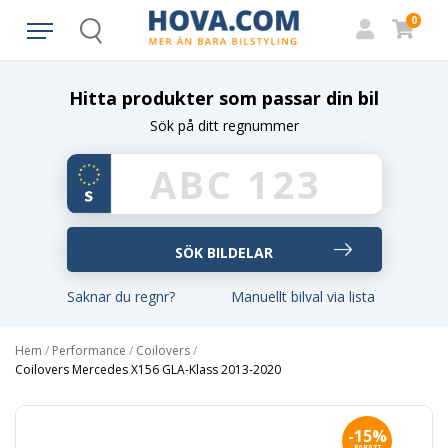
0
Search
Hitta produkter som passar din bil
Sök på ditt regnummer
Saknar du regnr?
Manuellt bilval via lista
Hem
/
Performance
/
Coilovers
/
Coilovers Mercedes X156 GLA-Klass 2013-2020
-15%
RABATT