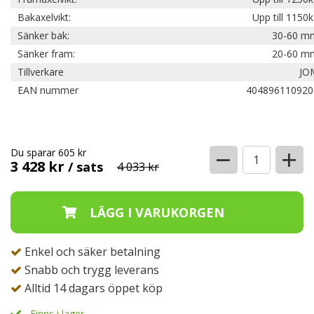
Bakaxelvikt:
Upp till 1150
Sänker bak:
30-60 m
Sänker fram:
20-60 m
Tillverkare
JO
EAN nummer
404896110920
−
+
Du sparar 605 kr
3 428 kr
/ sats
4 033 kr
Enkel och säker betalning
Snabb och trygg leverans
Alltid 14 dagars öppet köp
Finns i lager