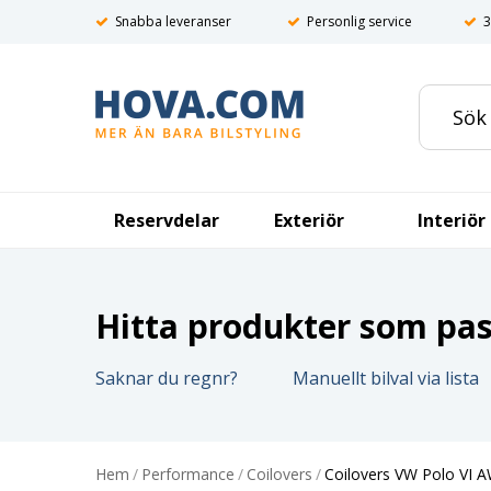
Snabba leveranser
Personlig service
3
Reservdelar
Exteriör
Interiör
Hitta produkter som pass
Saknar du regnr?
Manuellt bilval via lista
Hem
/
Performance
/
Coilovers
/
Coilovers VW Polo VI 