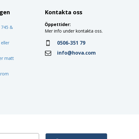
ggen
Kontakta oss
Öppettider:
o 745 &
Mer info under kontakta oss.
0506-351 79
eller
info@hova.com
ler matt
 krom