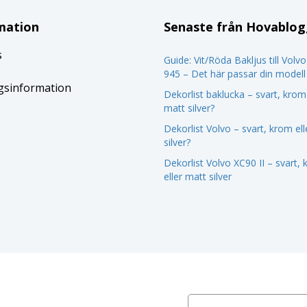
mation
Senaste från Hovablo
s
Guide: Vit/Röda Bakljus till Volv
945 – Det här passar din modell
gsinformation
Dekorlist baklucka – svart, krom 
matt silver?
Dekorlist Volvo – svart, krom el
silver?
Dekorlist Volvo XC90 II – svart,
eller matt silver