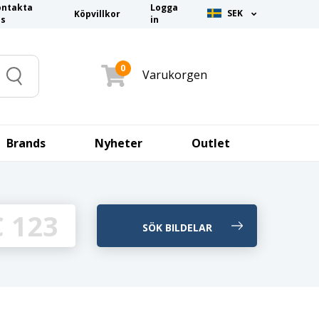
ontakta
Logga
SEK
Köpvillkor
ss
in
0
Varukorgen
Search
Brands
Nyheter
Outlet