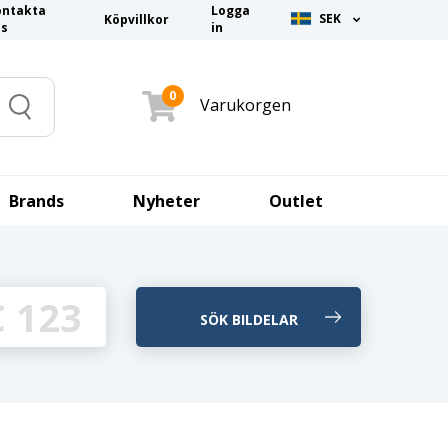
ontakta
Logga
SEK
Köpvillkor
ss
in
0
Varukorgen
Search
Brands
Nyheter
Outlet