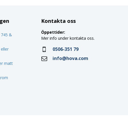
ggen
Kontakta oss
Öppettider:
o 745 &
Mer info under kontakta oss.
0506-351 79
eller
info@hova.com
ler matt
 krom