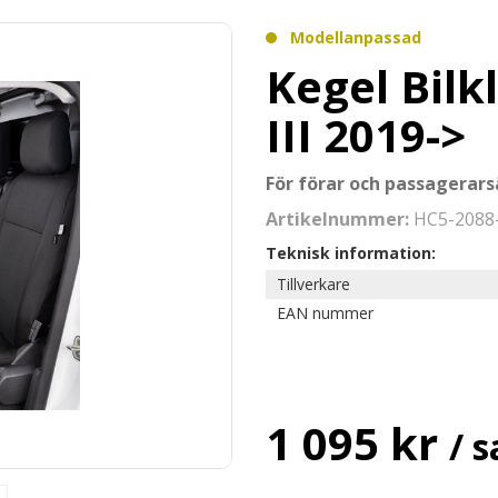
Modellanpassad
Kegel Bilk
III 2019->
För förar och passagerars
Artikelnummer:
HC5-2088
Teknisk information:
Tillverkare
EAN nummer
1 095 kr
/ s