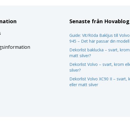
mation
Senaste från Hovablo
s
Guide: Vit/Röda Bakljus till Volv
945 – Det här passar din modell
gsinformation
Dekorlist baklucka – svart, krom 
matt silver?
Dekorlist Volvo – svart, krom el
silver?
Dekorlist Volvo XC90 II – svart,
eller matt silver