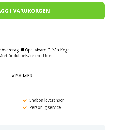
lsöverdrag till Opel Vivaro C från Kegel.
ätet är dubbelsäte med bord.
VISA MER
skum.
erial.
Snabba leveranser
öd.
Personlig service
 Nackstöd.
t 40°