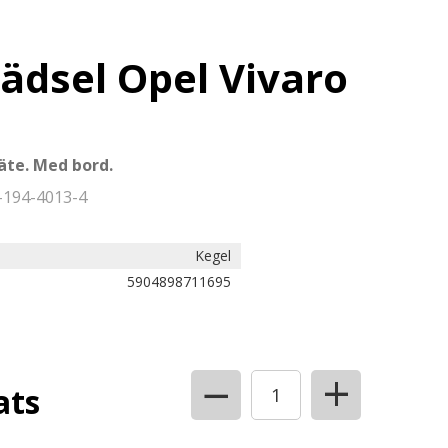
lädsel Opel Vivaro
äte. Med bord.
-194-4013-4
Kegel
5904898711695
+
−
ats