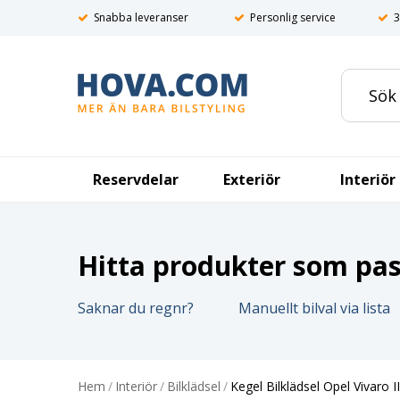
Snabba leveranser
Personlig service
3
Reservdelar
Exteriör
Interiör
Hitta produkter som pass
Saknar du regnr?
Manuellt bilval via lista
Hem
/
Interiör
/
Bilklädsel
/
Kegel Bilklädsel Opel Vivaro I