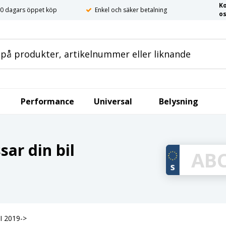
K
0 dagars öppet köp
Enkel och säker betalning
o
Performance
Universal
Belysning
ar din bil
II 2019->