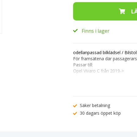
Finns i lager
odellanpassad bilklädsel / Bilsto
För framsätena där passagerars
Passar till:
Opel Vivaro C från 2019->
Färg: Svart med mönster.
Material: 100% polyester, PUR-
Tillverkad av starkt slitstarkt mat
Paketet innehåller:
Säker betalning
1 skydd för förarsätet + Nackst
30 dagars öppet köp
1 skydd för passargerassätet +
Lätta att underhålla, maskintvät