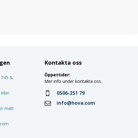
ggen
Kontakta oss
Öppettider:
o 745 &
Mer info under kontakta oss.
0506-351 79
eller
info@hova.com
ler matt
 krom