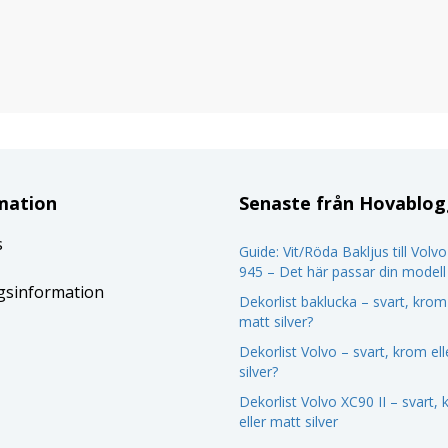
mation
Senaste från Hovablo
s
Guide: Vit/Röda Bakljus till Volv
945 – Det här passar din modell
gsinformation
Dekorlist baklucka – svart, krom 
matt silver?
Dekorlist Volvo – svart, krom el
silver?
Dekorlist Volvo XC90 II – svart,
eller matt silver