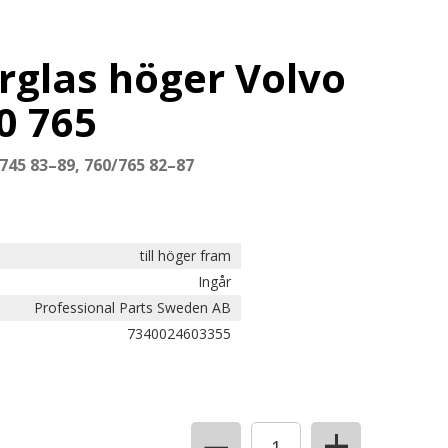
rglas höger Volvo
0 765
745 83–89, 760/765 82–87
till höger fram
Ingår
Professional Parts Sweden AB
7340024603355
+
−