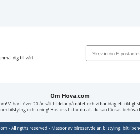
nmäl dig till vårt
Om Hova.com
! Vi har i över 20 år sålt bildelar på nätet och vi har idag ett riktigt
om bilstyling och tuning! Hos oss hittar du allt du kan tänkas behöva till
m - All rigths reserved - Massor av bilreservdelar, bilstyling, biltill