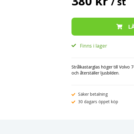
380 kr
/ st
Finns i lager
Strålkastarglas höger till Volvo
och återställer ljusbilden.
Säker betalning
30 dagars öppet köp