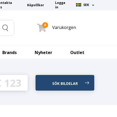
ontakta
Logga
SEK
Köpvillkor
ss
in
0
Varukorgen
Search
Brands
Nyheter
Outlet