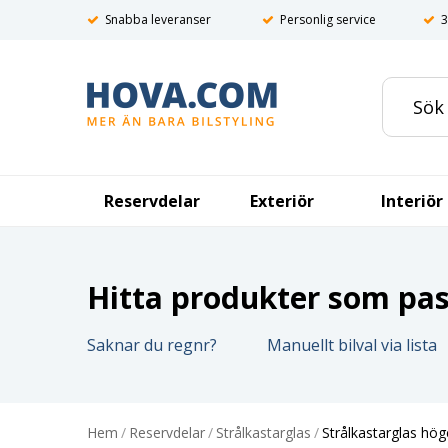
Snabba leveranser
Personlig service
3
Reservdelar
Exteriör
Interiör
Hitta produkter som pass
Saknar du regnr?
Manuellt bilval via lista
Hem
/
Reservdelar
/
Strålkastarglas
/
Strålkastarglas hö