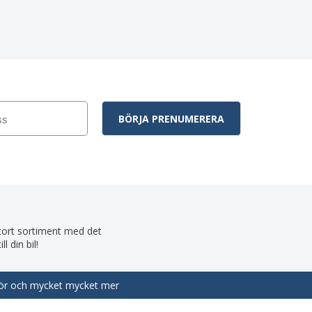
 stort sortiment med det
 din bil!
behör och mycket mycket mer