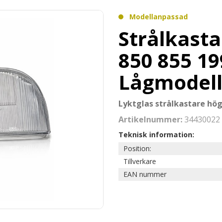
Modellanpassad
Strålkasta
850 855 1
Lågmodel
Lyktglas strålkastare hög
Artikelnummer:
34430022
Teknisk information:
Position:
Tillverkare
EAN nummer