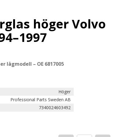
rglas höger Volvo
994–1997
l
er lågmodell – OE 6817005
Höger
Professional Parts Sweden AB
7340024603492