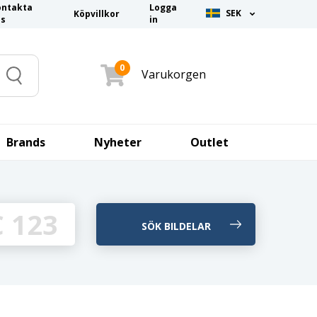
ontakta
Logga
SEK
Köpvillkor
ss
in
0
Varukorgen
Search
Brands
Nyheter
Outlet