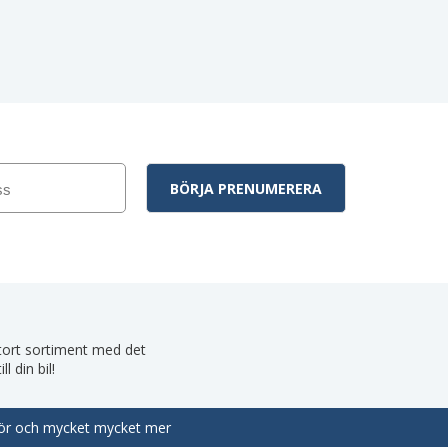
 stort sortiment med det
 din bil!
behör och mycket mycket mer