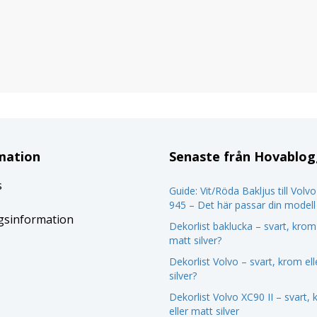
mation
Senaste från Hovablo
s
Guide: Vit/Röda Bakljus till Volv
945 – Det här passar din modell
gsinformation
Dekorlist baklucka – svart, krom 
matt silver?
Dekorlist Volvo – svart, krom el
silver?
Dekorlist Volvo XC90 II – svart,
eller matt silver