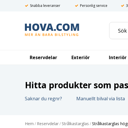
Snabba leveranser
Personlig service
3
Reservdelar
Exteriör
Interiör
Hitta produkter som pass
Saknar du regnr?
Manuellt bilval via lista
Hem
/
Reservdelar
/
Strålkastarglas
/
Strålkastarglas hö