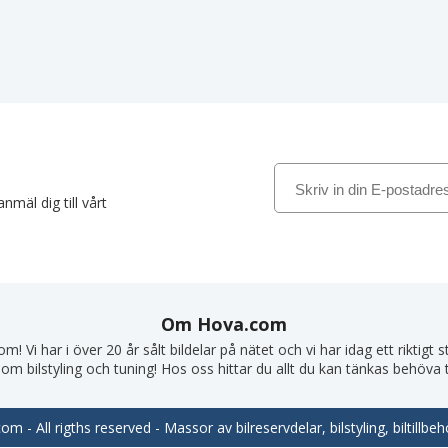
nmäl dig till vårt
Om Hova.com
! Vi har i över 20 år sålt bildelar på nätet och vi har idag ett riktigt
om bilstyling och tuning! Hos oss hittar du allt du kan tänkas behöva till
m - All rigths reserved - Massor av bilreservdelar, bilstyling, biltill