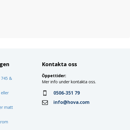
ggen
Kontakta oss
Öppettider:
o 745 &
Mer info under kontakta oss.
0506-351 79
eller
info@hova.com
ler matt
 krom