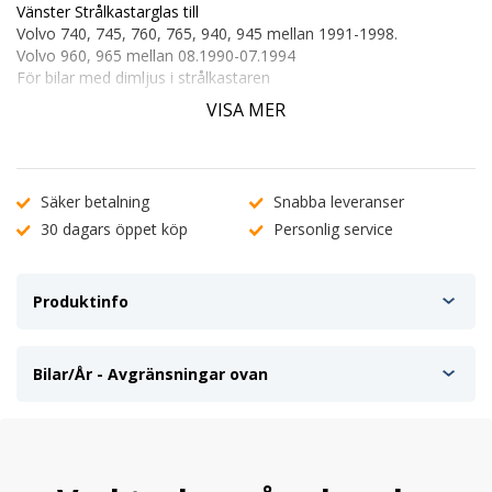
Vänster Strålkastarglas till
Volvo 740, 745, 760, 765, 940, 945 mellan 1991-1998.
Volvo 960, 965 mellan 08.1990-07.1994
För bilar med dimljus i strålkastaren
E-märkt: E13
VISA MER
Originalnummer: 90450251, 3518586
Säker betalning
Snabba leveranser
30 dagars öppet köp
Personlig service
Produktinfo
Bilar/År - Avgränsningar ovan