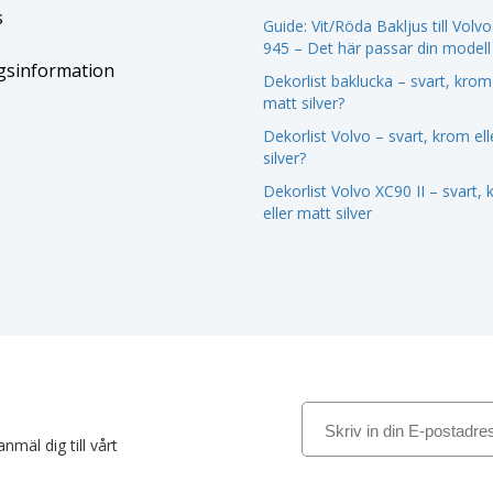
s
Guide: Vit/Röda Bakljus till Volv
945 – Det här passar din modell
gsinformation
Dekorlist baklucka – svart, krom 
matt silver?
Dekorlist Volvo – svart, krom el
silver?
Dekorlist Volvo XC90 II – svart,
eller matt silver
nmäl dig till vårt