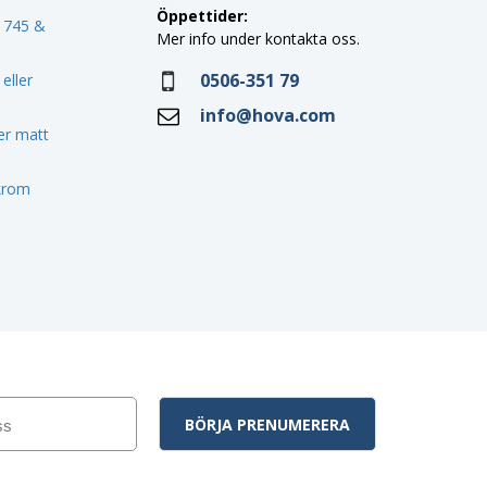
Öppettider:
o 745 &
Mer info under kontakta oss.
0506-351 79
eller
info@hova.com
ler matt
 krom