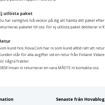
Ej utlösta paket
Du har vanligtvis två veckor på dig att hämta ditt paket efter 
returneras paketet till oss. För ej utlösta paket debiterar vi € 
Retur
Som kund hos Hova.Com har ni som kund alltid rätt att returne
Kunden står för alla avgifter vid en retur från Finland. Vidar
för några frakter.
OBS!! Innan ni returnerar en vara MÅSTE ni kontakta oss.
mation
Senaste från Hovablo