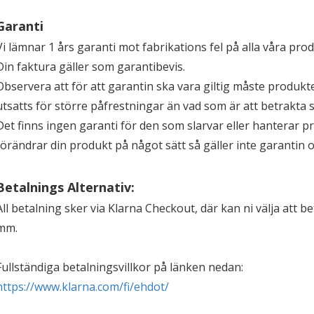
Garanti
Vi lämnar 1 års garanti mot fabrikations fel på alla våra pro
Din faktura gäller som garantibevis.
Observera att för att garantin ska vara giltig måste produkt
utsatts för större påfrestningar än vad som är att betrakta
Det finns ingen garanti för den som slarvar eller hanterar p
förändrar din produkt på något sätt så gäller inte garantin 
Betalnings Alternativ:
All betalning sker via Klarna Checkout, där kan ni välja att b
mm.
Fullständiga betalningsvillkor på länken nedan:
https://www.klarna.com/fi/ehdot/