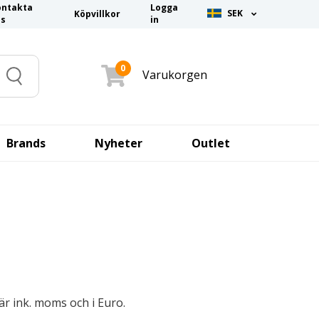
ontakta
Logga
SEK
Köpvillkor
ss
in
0
Varukorgen
Search
Brands
Nyheter
Outlet
r är ink. moms och i Euro.