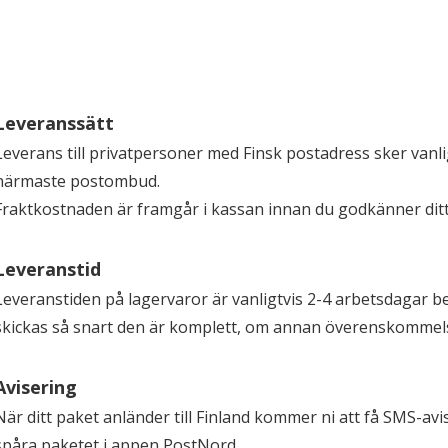
Leveranssätt
Leverans till privatpersoner med Finsk postadress sker vanli
närmaste postombud.
Fraktkostnaden är framgår i kassan innan du godkänner ditt
Leveranstid
Leveranstiden på lagervaror är vanligtvis 2-4 arbetsdagar be
skickas så snart den är komplett, om annan överenskommelse
Avisering
När ditt paket anländer till Finland kommer ni att få SMS-a
spåra paketet i appen PostNord.