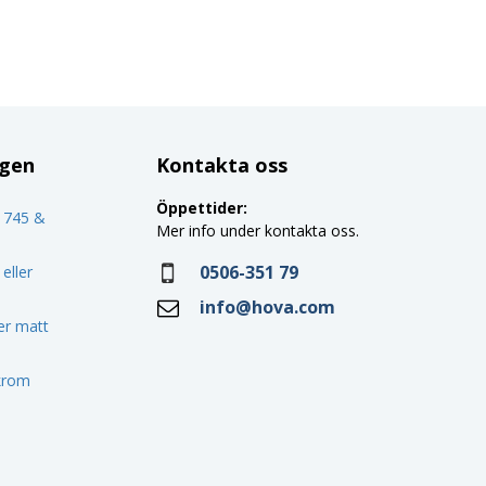
ggen
Kontakta oss
Öppettider:
o 745 &
Mer info under kontakta oss.
0506-351 79
eller
info@hova.com
ler matt
 krom