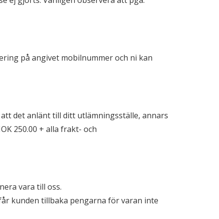
 ej gjorts. Vänligen observera att pga.
isering på angivet mobilnummer och ni kan
att det anlänt till ditt utlämningsställe, annars
NOK 250.00 + alla frakt- och
ra vara till oss.
 får kunden tillbaka pengarna för varan inte