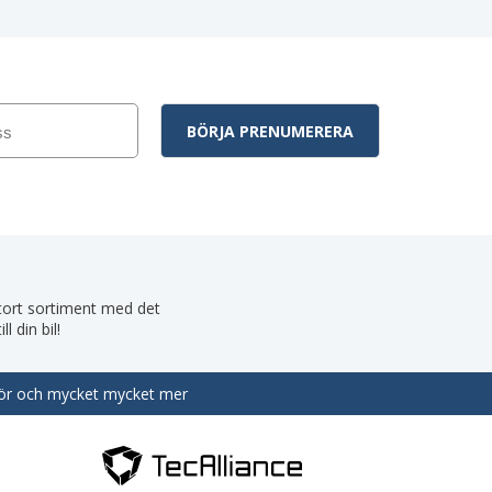
 stort sortiment med det
 din bil!
behör och mycket mycket mer