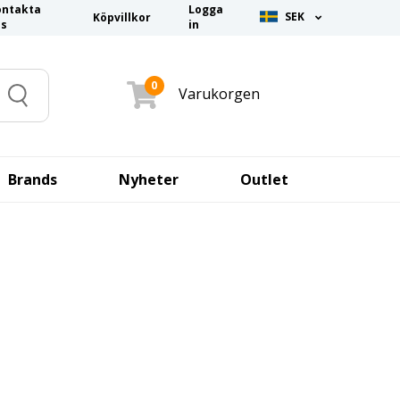
ontakta
Logga
SEK
Köpvillkor
ss
in
0
Varukorgen
Search
Brands
Nyheter
Outlet