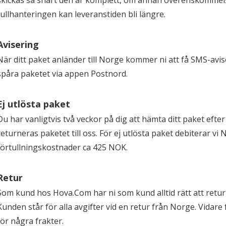
skickas så snart den är komplett, om annan överenskommelse
tullhanteringen kan leveranstiden bli längre.
Avisering
När ditt paket anländer till Norge kommer ni att få SMS-av
spåra paketet via appen Postnord.
Ej utlösta paket
Du har vanligtvis två veckor på dig att hämta ditt paket efter 
returneras paketet till oss. För ej utlösta paket debiterar vi 
förtullningskostnader ca 425 NOK.
Retur
Som kund hos Hova.Com har ni som kund alltid rätt att returne
Kunden står för alla avgifter vid en retur från Norge. Vidare
för några frakter.