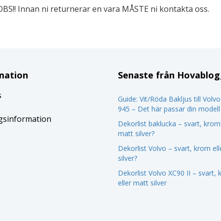
OBS!! Innan ni returnerar en vara MÅSTE ni kontakta oss.
mation
Senaste från Hovablo
s
Guide: Vit/Röda Bakljus till Volv
945 – Det här passar din modell
gsinformation
Dekorlist baklucka – svart, krom 
matt silver?
Dekorlist Volvo – svart, krom el
silver?
Dekorlist Volvo XC90 II – svart,
eller matt silver