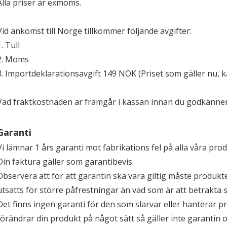
Alla priser är exmoms.
Vid ankomst till Norge tillkommer följande avgifter:
1. Tull
2. Moms
3. Importdeklarationsavgift 149 NOK (Priset som gäller nu, 
Vad fraktkostnaden är framgår i kassan innan du godkänner 
Garanti
Vi lämnar 1 års garanti mot fabrikations fel på alla våra pro
Din faktura gäller som garantibevis.
Observera att för att garantin ska vara giltig måste produkt
utsatts för större påfrestningar än vad som är att betrakta
Det finns ingen garanti för den som slarvar eller hanterar p
förändrar din produkt på något sätt så gäller inte garantin 