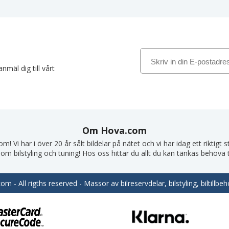
nmäl dig till vårt
Om Hova.com
! Vi har i över 20 år sålt bildelar på nätet och vi har idag ett riktigt
om bilstyling och tuning! Hos oss hittar du allt du kan tänkas behöva till
m - All rigths reserved - Massor av bilreservdelar, bilstyling, biltill