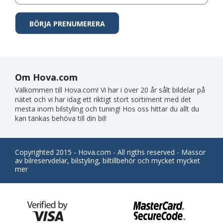
Om Hova.com
Välkommen till Hova.com! Vi har i över 20 år sålt bildelar på
nätet och vi har idag ett riktigt stort sortiment med det
mesta inom bilstyling och tuning! Hos oss hittar du allt du
kan tänkas behöva till din bil!
Copyrighted 2015 - Hova.com - All rigths reserved - Massor
av bilreservdelar, bilstyling, biltillbehör och mycket mycket
mer