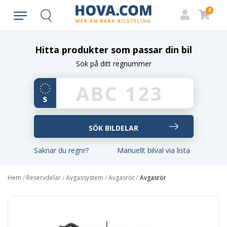
0
Search
Hitta produkter som passar din bil
Sök på ditt regnummer
Saknar du regnr?
Manuellt bilval via lista
Hem
/
Reservdelar
/
Avgassystem
/
Avgasrör
/
Avgasrör