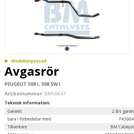
Modellanpassad
Avgasrör
PEUGEOT 508 I, 508 SW I
Artikelnummer:
BM50647
Teknisk information:
Garanti:
2 års garan
bara i förbindelse med:
FK5064
Tillverkare
BM Catalyst