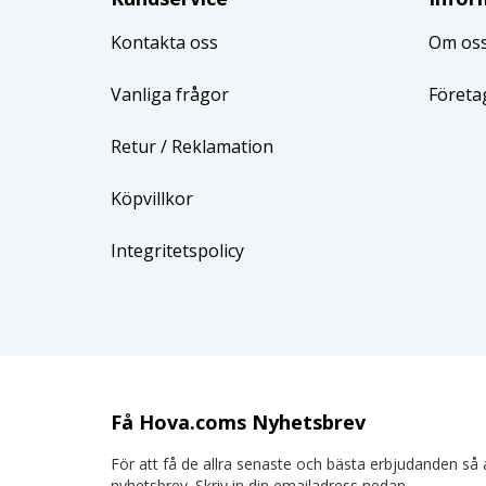
Kontakta oss
Om os
Vanliga frågor
Företa
Retur
/ Reklamation
Köpvillkor
Integritetspolicy
Få Hova.coms Nyhetsbrev
För att få de allra senaste och bästa erbjudanden så a
nyhetsbrev. Skriv in din emailadress nedan.