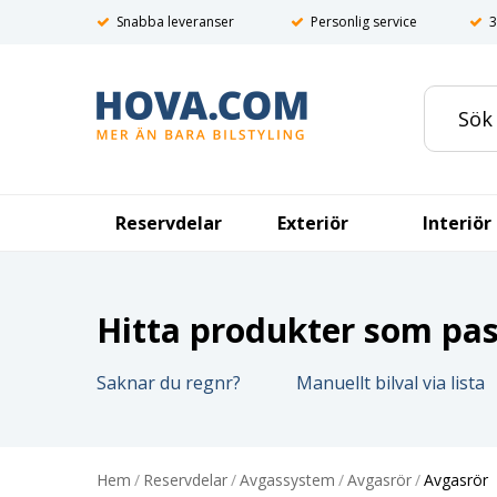
Snabba leveranser
Personlig service
3
Reservdelar
Exteriör
Interiör
Hitta produkter som pass
Saknar du regnr?
Manuellt bilval via lista
Hem
/
Reservdelar
/
Avgassystem
/
Avgasrör
/
Avgasrör