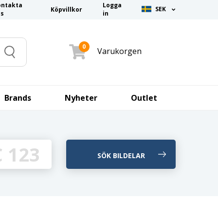
ontakta
Logga
SEK
Köpvillkor
ss
in
0
Varukorgen
Search
Brands
Nyheter
Outlet