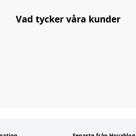
Vad tycker våra kunder
mation
Senaste från Hovablo