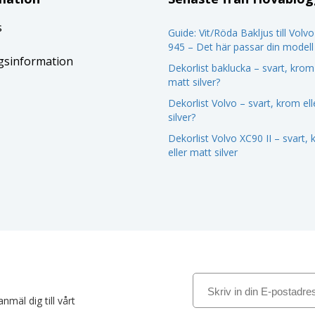
s
Guide: Vit/Röda Bakljus till Volv
945 – Det här passar din modell
gsinformation
Dekorlist baklucka – svart, krom 
matt silver?
Dekorlist Volvo – svart, krom el
silver?
Dekorlist Volvo XC90 II – svart,
eller matt silver
nmäl dig till vårt