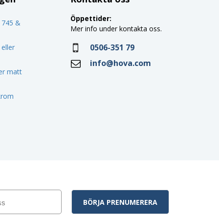
Öppettider:
o 745 &
Mer info under kontakta oss.
0506-351 79
eller
info@hova.com
ler matt
 krom