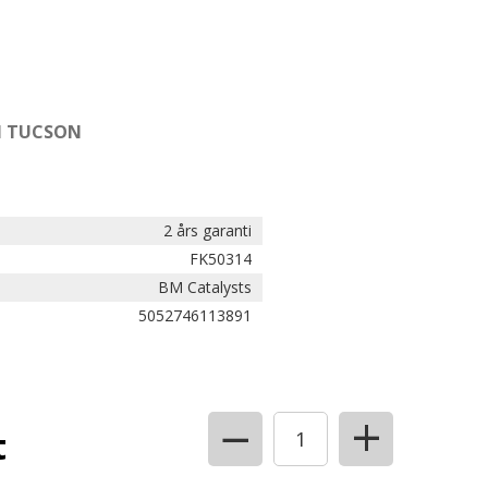
AI TUCSON
2 års garanti
FK50314
BM Catalysts
5052746113891
+
−
t