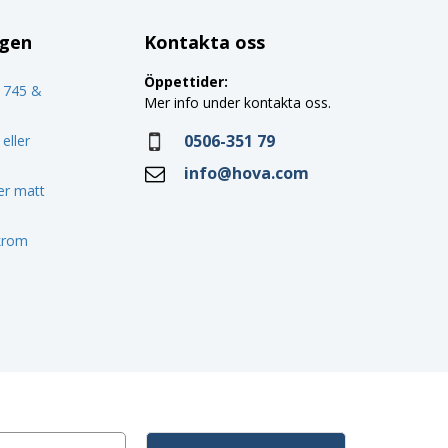
ggen
Kontakta oss
Öppettider:
o 745 &
Mer info under kontakta oss.
0506-351 79
eller
info@hova.com
ler matt
 krom