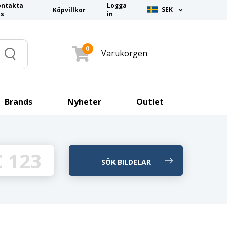
ontakta
Logga
SEK
Köpvillkor
ss
in
0
Varukorgen
Search
Brands
Nyheter
Outlet