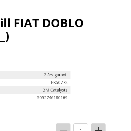
ill FIAT DOBLO
_)
2 års garanti
FK50772
BM Catalysts
5052746180169
+
−