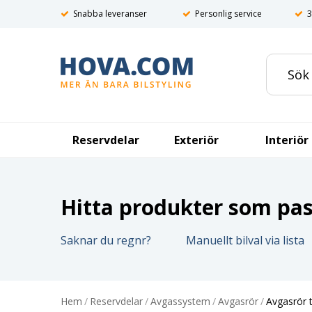
Snabba leveranser
Personlig service
3
Reservdelar
Exteriör
Interiör
Hitta produkter som pass
Saknar du regnr?
Manuellt bilval via lista
Hem
/
Reservdelar
/
Avgassystem
/
Avgasrör
/
Avgasrör 