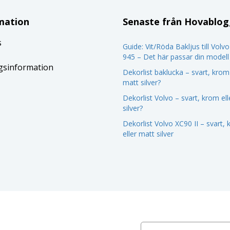
mation
Senaste från Hovablo
s
Guide: Vit/Röda Bakljus till Volv
945 – Det här passar din modell
gsinformation
Dekorlist baklucka – svart, krom 
matt silver?
Dekorlist Volvo – svart, krom el
silver?
Dekorlist Volvo XC90 II – svart,
eller matt silver