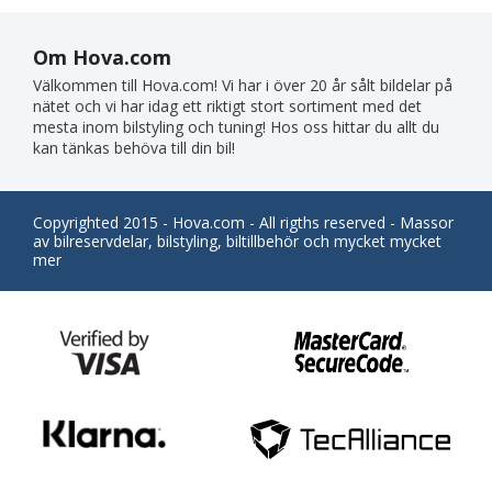
Om Hova.com
Välkommen till Hova.com! Vi har i över 20 år sålt bildelar på
nätet och vi har idag ett riktigt stort sortiment med det
mesta inom bilstyling och tuning! Hos oss hittar du allt du
kan tänkas behöva till din bil!
Copyrighted 2015 - Hova.com - All rigths reserved - Massor
av bilreservdelar, bilstyling, biltillbehör och mycket mycket
mer