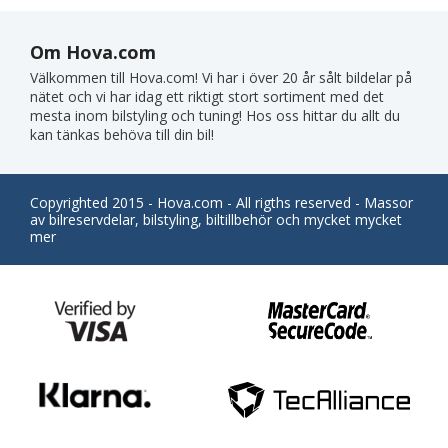
Om Hova.com
Välkommen till Hova.com! Vi har i över 20 år sålt bildelar på
nätet och vi har idag ett riktigt stort sortiment med det
mesta inom bilstyling och tuning! Hos oss hittar du allt du
kan tänkas behöva till din bil!
Copyrighted 2015 - Hova.com - All rigths reserved - Massor
av bilreservdelar, bilstyling, biltillbehör och mycket mycket
mer