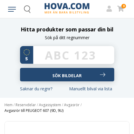
0
Search
Hitta produkter som passar din bil
Sök på ditt regnummer
Saknar du regnr?
Manuellt bilval via lista
Hem
/
Reservdelar
/
Avgassystem
/
Avgasrör
/
Avgasrör till PEUGEOT 607 (9D, 9U)