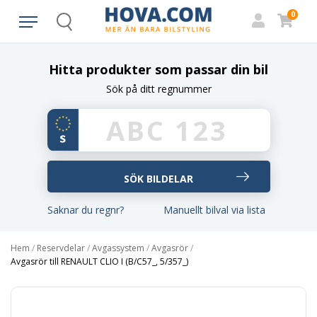
0
Search
Hitta produkter som passar din bil
Sök på ditt regnummer
Saknar du regnr?
Manuellt bilval via lista
Hem
/
Reservdelar
/
Avgassystem
/
Avgasrör
/
Avgasrör till RENAULT CLIO I (B/C57_, 5/357_)