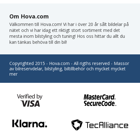
Om Hova.com
Välkommen till Hova.com! Vi har i över 20 år sålt bildelar på
nätet och vi har idag ett riktigt stort sortiment med det
mesta inom bilstyling och tuning! Hos oss hittar du allt du
kan tänkas behöva till din bil!
Copyrighted 2015 - Hova.com - All rigths reserved - Massor
av bilreservdelar, bilstyling, biltillbehör och mycket mycket
mer