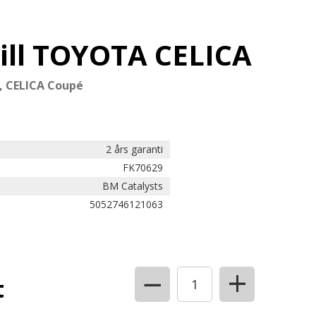
till TOYOTA CELICA
, CELICA Coupé
2 års garanti
FK70629
BM Catalysts
5052746121063
+
−
t