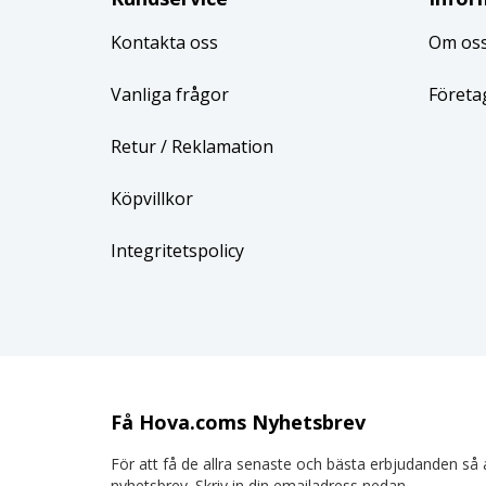
Kontakta oss
Om os
Vanliga frågor
Företa
Retur
/ Reklamation
Köpvillkor
Integritetspolicy
Få Hova.coms Nyhetsbrev
För att få de allra senaste och bästa erbjudanden så a
nyhetsbrev. Skriv in din emailadress nedan.