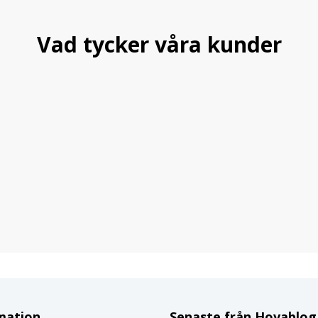
Vad tycker våra kunder
mation
Senaste från Hovablo