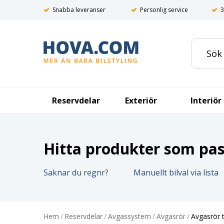
Snabba leveranser
Personlig service
3
Reservdelar
Exteriör
Interiör
Hitta produkter som pass
Saknar du regnr?
Manuellt bilval via lista
Hem
/
Reservdelar
/
Avgassystem
/
Avgasrör
/
Avgasrör 