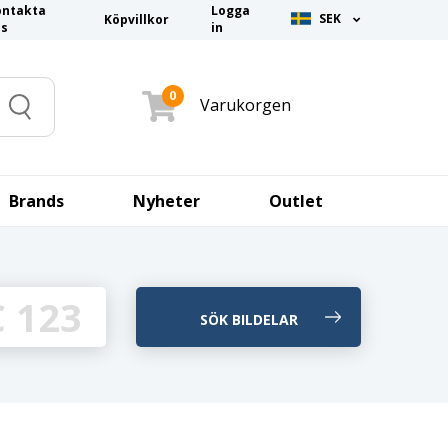
ontakta
Logga
SEK
Köpvillkor
ss
in
0
Varukorgen
Search
Brands
Nyheter
Outlet