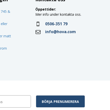
Öppettider:
o 745 &
Mer info under kontakta oss.
0506-351 79
eller
info@hova.com
ler matt
 krom