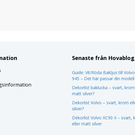
mation
Senaste från Hovablo
s
Guide: Vit/Röda Bakljus till Volv
945 – Det här passar din modell
gsinformation
Dekorlist baklucka – svart, krom 
matt silver?
Dekorlist Volvo – svart, krom el
silver?
Dekorlist Volvo XC90 II – svart,
eller matt silver