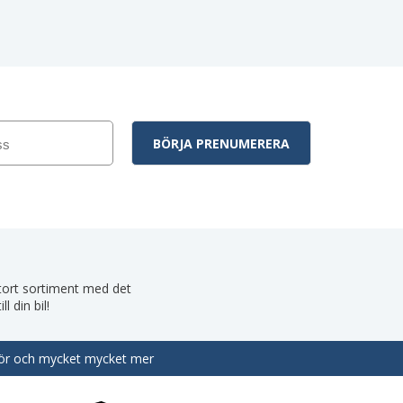
 stort sortiment med det
 din bil!
behör och mycket mycket mer