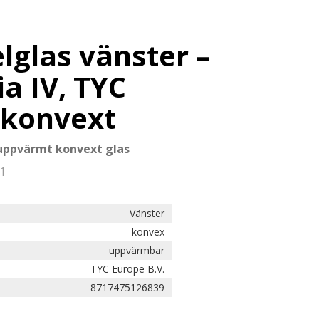
lglas vänster –
a IV, TYC
 konvext
 uppvärmt konvext glas
1
Vänster
konvex
uppvärmbar
TYC Europe B.V.
8717475126839