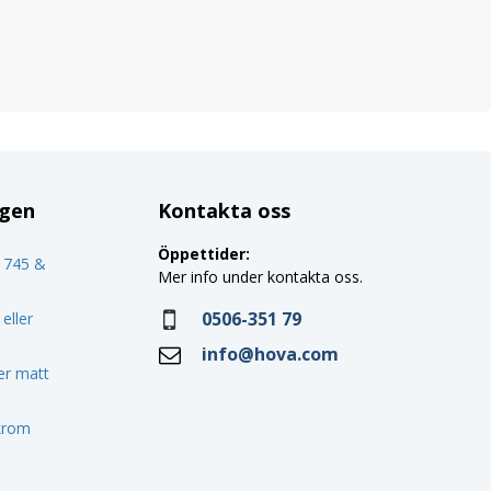
ggen
Kontakta oss
Öppettider:
o 745 &
Mer info under kontakta oss.
0506-351 79
eller
info@hova.com
ler matt
 krom