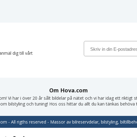
nmäl dig till vårt
Om Hova.com
! Vi har i över 20 år sålt bildelar på nätet och vi har idag ett riktigt
om bilstyling och tuning! Hos oss hittar du allt du kan tänkas behöva till
m - All rigths reserved - Massor av bilreservdelar, bilstyling, biltill