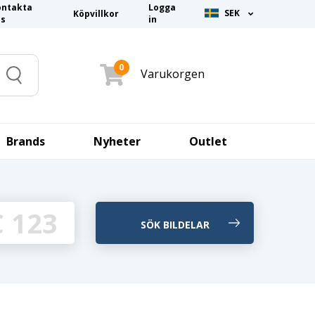
ontakta
Logga
SEK
Köpvillkor
ss
in
0
Varukorgen
Search
Brands
Nyheter
Outlet