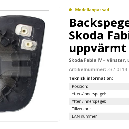
Modellanpassad
Backspege
Skoda Fabi
uppvärmt
Skoda Fabia IV – vänster,
Artikelnummer:
332-0114-
Teknisk information:
Position:
Ytter-/Innerspegel:
Ytter-/Innerspegel:
Tillverkare
EAN nummer