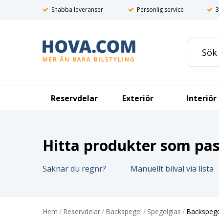
Snabba leveranser
Personlig service
3
Reservdelar
Exteriör
Interiör
Hitta produkter som pass
Saknar du regnr?
Manuellt bilval via lista
Hem
/
Reservdelar
/
Backspegel
/
Spegelglas
/
Backspege