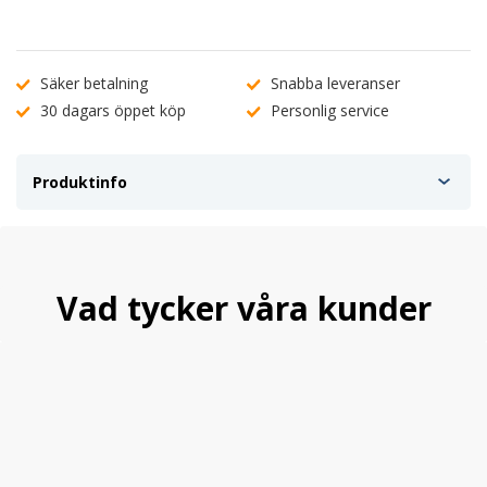
Den är enklare och lättare att använda än någonsin bara att
plugga in, anslut till batteriet, välj ett laddningsläge och börja
ladda ditt batteri.
En helautomatisk, bekymmersfri batteriladdare för året-runt-
Säker betalning
Snabba leveranser
bruk.
30 dagars öppet köp
Personlig service
Utformad för 6-volts och 12-volts blybatterier för bil, marint och
för djupcykelbatterier, inklusive flödade, gel, AGM, underhållsfria
och litium-jon-batterier.
Produktinfo
Ladda batterier ner till noll volt.
Ladda tömda batterier så lågt som
1-volt eller använd det helt
nya
kraftfunktionsläget, som låter dig till ta
kontroll och manuellt
börja ladda tömda batterier ned till noll volt.
Vad tycker våra kunder
Skapa nytt liv i ditt batteri
Inbyggt desulferingsläge för de flesta korroderade batterier.
Sulfering av ett batteri uppstår om det har varit urladdat en
längre tid eller djupurladdats. Då bildas grövre sulfatkristaller
som är svåra att lösa upp. För att rädda batteriet det behövs en
batteriladdare med rekondfunktion / desulferingsläge.
Automatisk detektering med smarta diagnostiska indikatorer
påbörjar en reparationsläge integrerat i en 9-stegs