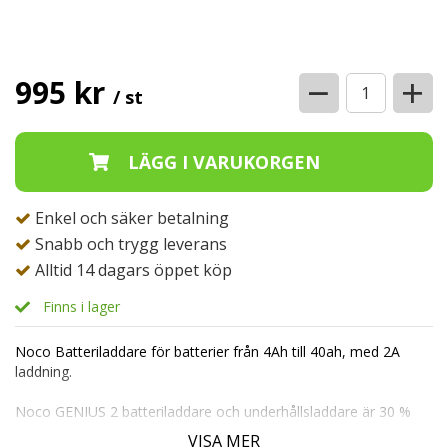
−
+
995 kr
/ st
Enkel och säker betalning
Snabb och trygg leverans
Alltid 14 dagars öppet köp
Finns i lager
Noco Batteriladdare för batterier från 4Ah till 40ah, med 2A
laddning.
Noco GENIUS 2 batteriladdare och underhållsladdare är 30 %
mindre och ger över 140 % mer effekt än sin föregångare.
VISA MER