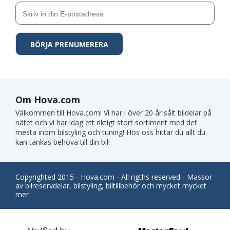
Om Hova.com
Välkommen till Hova.com! Vi har i över 20 år sålt bildelar på
nätet och vi har idag ett riktigt stort sortiment med det
mesta inom bilstyling och tuning! Hos oss hittar du allt du
kan tänkas behöva till din bil!
Copyrighted 2015 - Hova.com - All rigths reserved - Massor
av bilreservdelar, bilstyling, biltillbehör och mycket mycket
mer