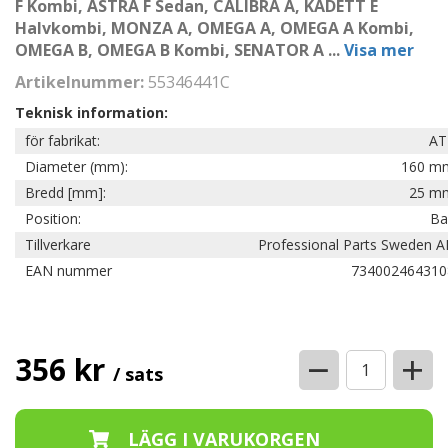
F Kombi, ASTRA F Sedan, CALIBRA A, KADETT E
Halvkombi, MONZA A, OMEGA A, OMEGA A Kombi,
OMEGA B, OMEGA B Kombi, SENATOR A
...
Visa mer
Artikelnummer:
55346441C
Teknisk information:
för fabrikat:
AT
Diameter (mm):
160 m
Bredd [mm]:
25 m
Position:
Ba
Tillverkare
Professional Parts Sweden A
EAN nummer
734002464310
−
+
356 kr
/ sats