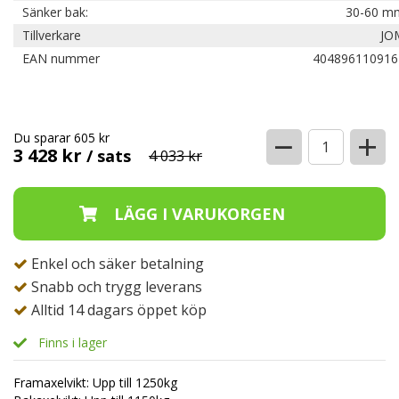
Sänker bak:
30-60 m
Tillverkare
JO
EAN nummer
404896110916
−
+
Du sparar 605 kr
3 428 kr
/ sats
4 033 kr
Enkel och säker betalning
Snabb och trygg leverans
Alltid 14 dagars öppet köp
Finns i lager
Framaxelvikt: Upp till 1250kg