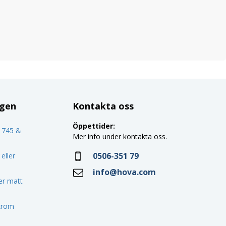
ggen
Kontakta oss
Öppettider:
o 745 &
Mer info under kontakta oss.
0506-351 79
eller
info@hova.com
ler matt
 krom