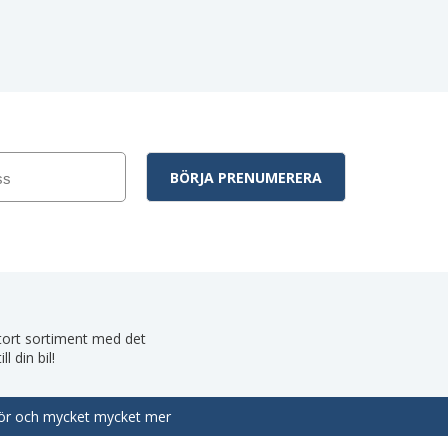
 stort sortiment med det
 din bil!
behör och mycket mycket mer