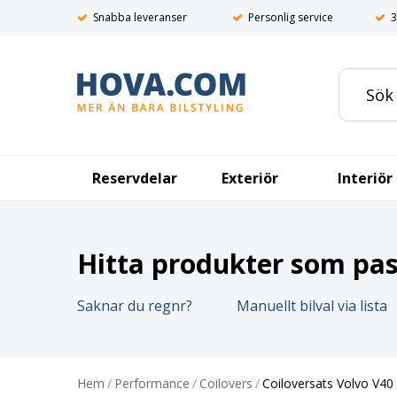
Snabba leveranser
Personlig service
3
Reservdelar
Exteriör
Interiör
Hitta produkter som pass
Saknar du regnr?
Manuellt bilval via lista
Hem
/
Performance
/
Coilovers
/
Coiloversats Volvo V40