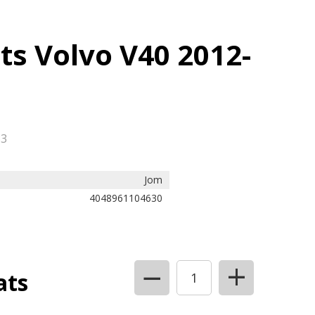
ts Volvo V40 2012-
83
Jom
4048961104630
+
−
ats