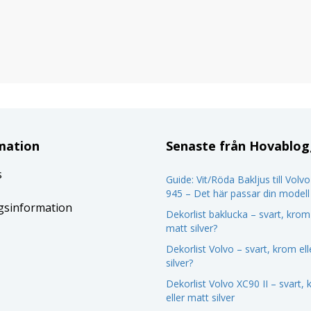
mation
Senaste från Hovablo
s
Guide: Vit/Röda Bakljus till Volv
945 – Det här passar din modell
gsinformation
Dekorlist baklucka – svart, krom 
matt silver?
Dekorlist Volvo – svart, krom el
silver?
Dekorlist Volvo XC90 II – svart,
eller matt silver