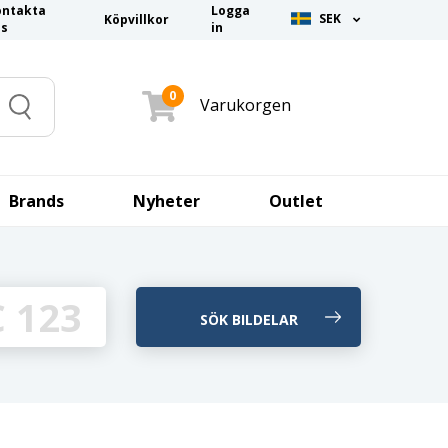
ontakta
Logga
SEK
Köpvillkor
ss
in
0
Varukorgen
Search
Brands
Nyheter
Outlet