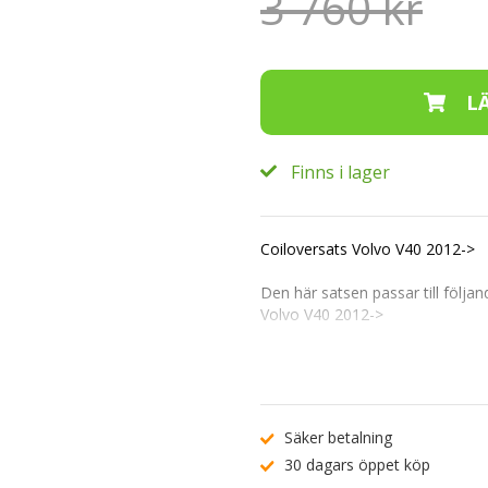
3 760 kr
Finns i lager
Coiloversats Volvo V40 2012->
Den här satsen passar till följan
Volvo V40 2012->
OBS!!! Passar INTE AWD
Justerbarhet:
Fram: 35-65mm
Säker betalning
Bak: 35-65mm
30 dagars öppet köp