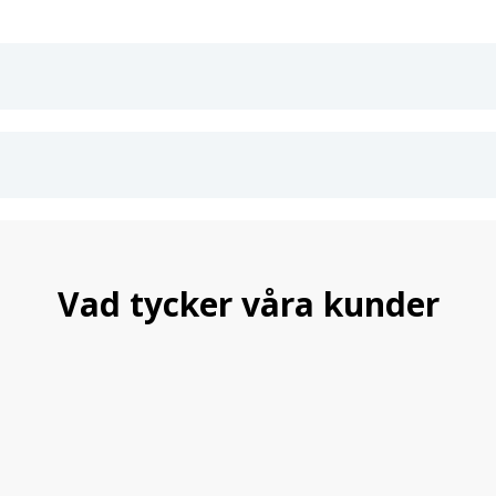
Axelvikt fram: 1000 Kg
Axelvikt bak: 950 Kg
Den här coiloversatsen kommer
Vi satsar på att leverera tyska kva
Vad tycker våra kunder