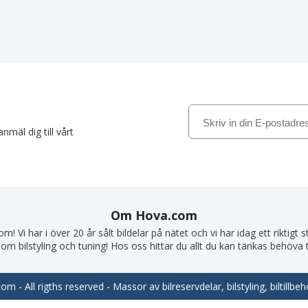
nmäl dig till vårt
Om Hova.com
! Vi har i över 20 år sålt bildelar på nätet och vi har idag ett riktigt
om bilstyling och tuning! Hos oss hittar du allt du kan tänkas behöva till
m - All rigths reserved - Massor av bilreservdelar, bilstyling, biltill